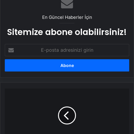
En Güncel Haberler İçin
Sitemize abone olabilirsiniz!
E-
posta
adresinizi
girin
Xiaomi
15
Ultra
ve
Oppo
Find
X8