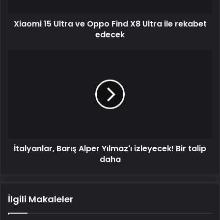
Ultra
ile
Xiaomi 15 Ultra ve Oppo Find X8 Ultra ile rekabet
rekabet
edecek
edecek
İtalyanlar,
Barış
Alper
Yılmaz'ı
izleyecek!
Bir
talip
daha
İtalyanlar, Barış Alper Yılmaz'ı izleyecek! Bir talip
daha
İlgili Makaleler