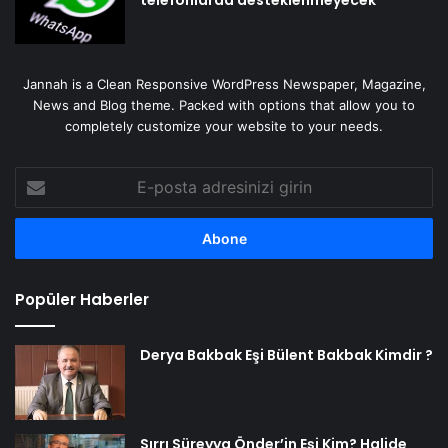
Jannah is a Clean Responsive WordPress Newspaper, Magazine,
News and Blog theme. Packed with options that allow you to
completely customize your website to your needs.
E-
posta
adresinizi
girin
Popüler Haberler
Derya Bakbak Eşi Bülent Bakbak Kimdir ?
Sırrı Süreyya Önder’in Eşi Kim? Halide