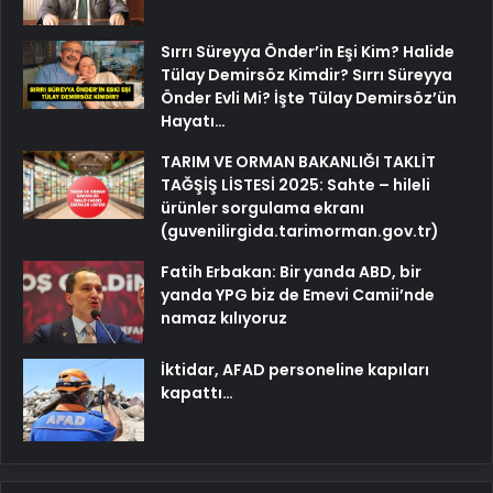
Sırrı Süreyya Önder’in Eşi Kim? Halide
Tülay Demirsöz Kimdir? Sırrı Süreyya
Önder Evli Mi? İşte Tülay Demirsöz’ün
Hayatı…
TARIM VE ORMAN BAKANLIĞI TAKLİT
TAĞŞİŞ LİSTESİ 2025: Sahte – hileli
ürünler sorgulama ekranı
(guvenilirgida.tarimorman.gov.tr)
Fatih Erbakan: Bir yanda ABD, bir
yanda YPG biz de Emevi Camii’nde
namaz kılıyoruz
İktidar, AFAD personeline kapıları
kapattı…