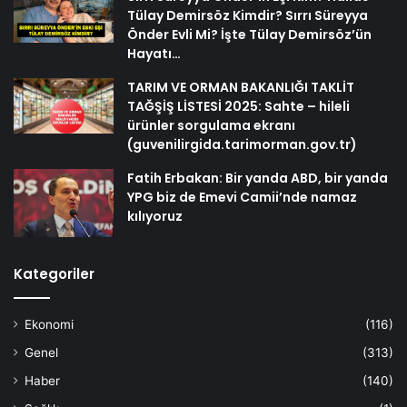
Tülay Demirsöz Kimdir? Sırrı Süreyya
Önder Evli Mi? İşte Tülay Demirsöz’ün
Hayatı…
TARIM VE ORMAN BAKANLIĞI TAKLİT
TAĞŞİŞ LİSTESİ 2025: Sahte – hileli
ürünler sorgulama ekranı
(guvenilirgida.tarimorman.gov.tr)
Fatih Erbakan: Bir yanda ABD, bir yanda
YPG biz de Emevi Camii’nde namaz
kılıyoruz
Kategoriler
Ekonomi
(116)
Genel
(313)
Haber
(140)