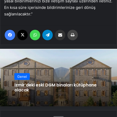
yasal bildirimlerinizi bize iletişim sayfası üzerinden iletiniz.
En kısa süre içerisinde bildirimlerinize geri dönüş
sağlanılacaktır.”
Facebook
X
WhatsApp
Telegram
Email'den paylaş
Yaz
Genel
İzmir’deki eski DGM binaları kütüphane
olacak