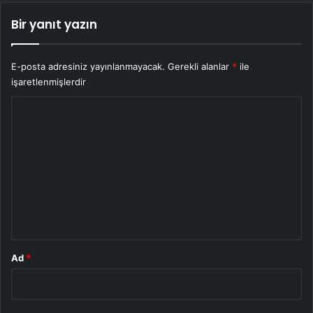
Bir yanıt yazın
E-posta adresiniz yayınlanmayacak.
Gerekli alanlar
*
ile
işaretlenmişlerdir
Y
o
r
u
m
*
Ad
*