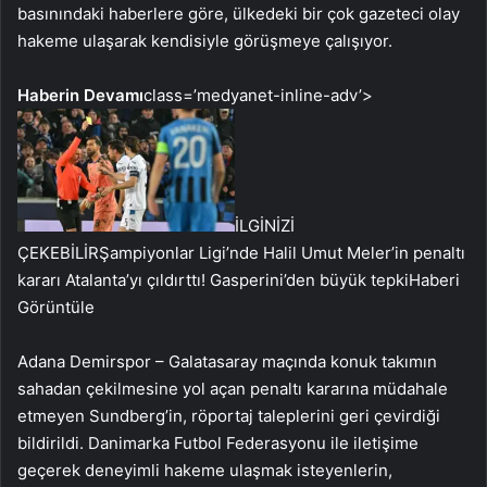
basınındaki haberlere göre, ülkedeki bir çok gazeteci olay
hakeme ulaşarak kendisiyle görüşmeye çalışıyor.
Haberin Devamı
class=’medyanet-inline-adv’>
İLGİNİZİ
ÇEKEBİLİR
Şampiyonlar Ligi’nde Halil Umut Meler’in penaltı
kararı Atalanta’yı çıldırttı! Gasperini’den büyük tepki
Haberi
Görüntüle
Adana Demirspor – Galatasaray maçında konuk takımın
sahadan çekilmesine yol açan penaltı kararına müdahale
etmeyen Sundberg’in, röportaj taleplerini geri çevirdiği
bildirildi. Danimarka Futbol Federasyonu ile iletişime
geçerek deneyimli hakeme ulaşmak isteyenlerin,