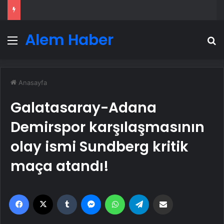
Alem Haber
Menü
A
Anasayfa
Galatasaray-Adana
Demirspor karşılaşmasının
olay ismi Sundberg kritik
maça atandı!
Facebook
X
Tumblr
Messenger
WhatsApp
Telegram
Email'den paylaş