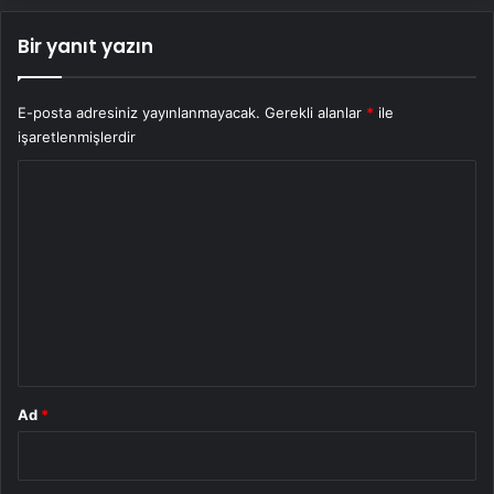
Bir yanıt yazın
E-posta adresiniz yayınlanmayacak.
Gerekli alanlar
*
ile
işaretlenmişlerdir
Y
o
r
u
m
*
Ad
*