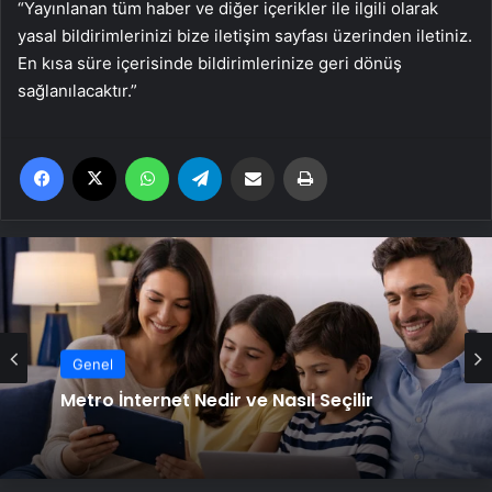
“Yayınlanan tüm haber ve diğer içerikler ile ilgili olarak
yasal bildirimlerinizi bize iletişim sayfası üzerinden iletiniz.
En kısa süre içerisinde bildirimlerinize geri dönüş
sağlanılacaktır.”
Facebook
X
WhatsApp
Telegram
Email'den paylaş
Yaz
Genel
Metro İnternet Nedir ve Nasıl Seçilir