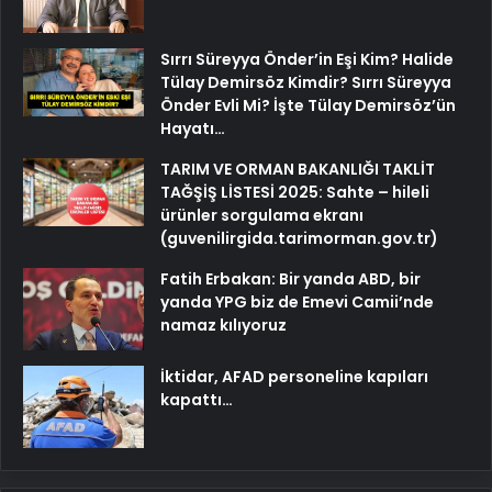
Sırrı Süreyya Önder’in Eşi Kim? Halide
Tülay Demirsöz Kimdir? Sırrı Süreyya
Önder Evli Mi? İşte Tülay Demirsöz’ün
Hayatı…
TARIM VE ORMAN BAKANLIĞI TAKLİT
TAĞŞİŞ LİSTESİ 2025: Sahte – hileli
ürünler sorgulama ekranı
(guvenilirgida.tarimorman.gov.tr)
Fatih Erbakan: Bir yanda ABD, bir
yanda YPG biz de Emevi Camii’nde
namaz kılıyoruz
İktidar, AFAD personeline kapıları
kapattı…