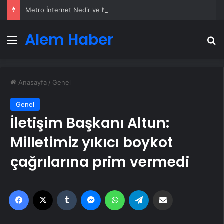
Metro İnternet Nedir ve Nasıl Seçilir
Alem Haber
Menü
A
Anasayfa
/
Genel
Genel
İletişim Başkanı Altun:
Milletimiz yıkıcı boykot
çağrılarına prim vermedi
Facebook
X
Tumblr
Messenger
WhatsApp
Telegram
Email'den paylaş