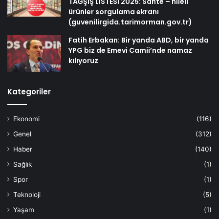
TAĞŞİŞ LİSTESİ 2025: Sahte – hileli
ürünler sorgulama ekranı
(guvenilirgida.tarimorman.gov.tr)
Fatih Erbakan: Bir yanda ABD, bir yanda
YPG biz de Emevi Camii’nde namaz
kılıyoruz
Kategoriler
Ekonomi
(116)
Genel
(312)
Haber
(140)
Sağlık
(1)
Spor
(1)
Teknoloji
(5)
Yaşam
(1)