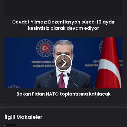
kesintisiz
olarak
devam
Cevdet Yılmaz: Dezenflasyon süreci 10 aydır
ediyor
kesintisiz olarak devam ediyor
Bakan
Fidan
NATO
toplantısına
katılacak
Bakan Fidan NATO toplantısına katılacak
İlgili Makaleler