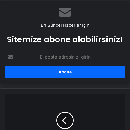
En Güncel Haberler İçin
Sitemize abone olabilirsiniz!
E-
posta
adresinizi
girin
Cevdet
Yılmaz:
Dezenflasyon
süreci
10
aydır