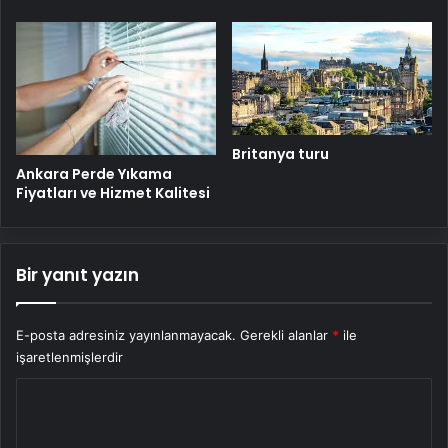
Britanya turu
Ankara Perde Yıkama
Fiyatları ve Hizmet Kalitesi
Bir yanıt yazın
E-posta adresiniz yayınlanmayacak.
Gerekli alanlar
*
ile
işaretlenmişlerdir
Y
o