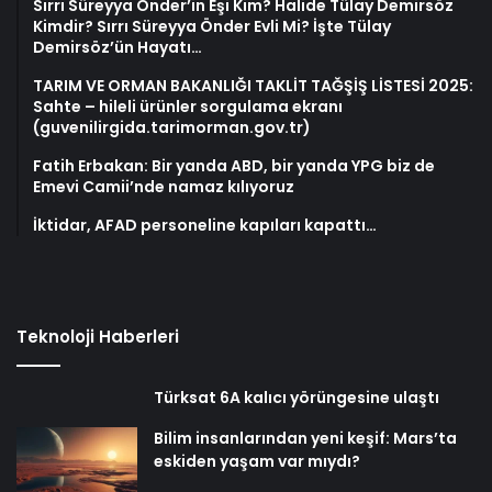
Sırrı Süreyya Önder’in Eşi Kim? Halide Tülay Demirsöz
Kimdir? Sırrı Süreyya Önder Evli Mi? İşte Tülay
Demirsöz’ün Hayatı…
TARIM VE ORMAN BAKANLIĞI TAKLİT TAĞŞİŞ LİSTESİ 2025:
Sahte – hileli ürünler sorgulama ekranı
(guvenilirgida.tarimorman.gov.tr)
Fatih Erbakan: Bir yanda ABD, bir yanda YPG biz de
Emevi Camii’nde namaz kılıyoruz
İktidar, AFAD personeline kapıları kapattı…
Teknoloji Haberleri
Türksat 6A kalıcı yörüngesine ulaştı
Bilim insanlarından yeni keşif: Mars’ta
eskiden yaşam var mıydı?