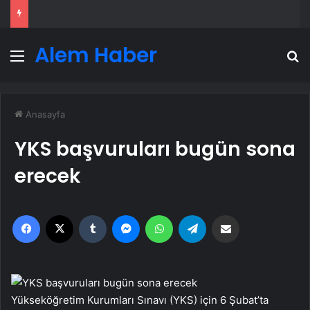
Alem Haber
Menü
A
Anasayfa
YKS başvuruları bugün sona
erecek
Facebook
X
Tumblr
Messenger
WhatsApp
Telegram
Email'den paylaş
Yükseköğretim Kurumları Sınavı (YKS) için 6 Şubat’ta