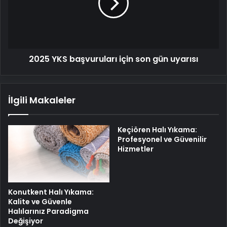
son
gün
uyarısı
2025 YKS başvuruları için son gün uyarısı
İlgili Makaleler
Keçiören Halı Yıkama:
Profesyonel ve Güvenilir
Hizmetler
Konutkent Halı Yıkama:
Kalite ve Güvenle
Halılarınız Paradigma
Değişiyor