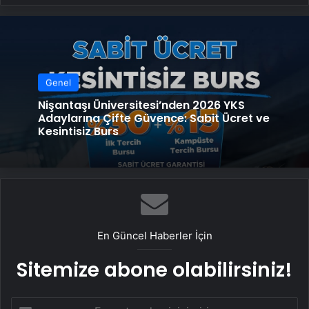
Genel
Nişantaşı Üniversitesi’nden 2026 YKS
Adaylarına Çifte Güvence: Sabit Ücret ve
Kesintisiz Burs
En Güncel Haberler İçin
Sitemize abone olabilirsiniz!
E-