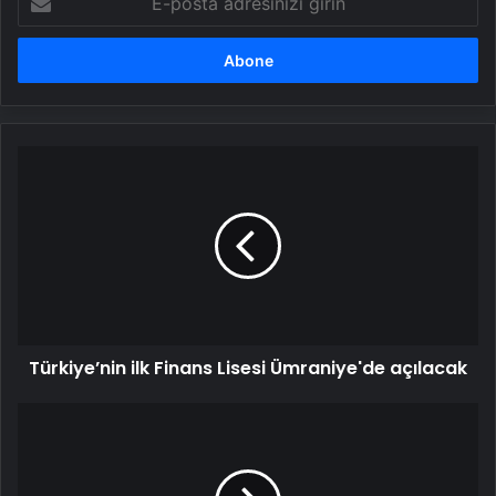
posta
adresinizi
girin
Türkiye’nin
ilk
Finans
Lisesi
Ümraniye'de
açılacak
Türkiye’nin ilk Finans Lisesi Ümraniye'de açılacak
2025
YKS
başvuruları
için