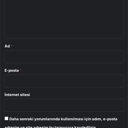
r
u
m
*
Ad
*
E-posta
*
İnternet sitesi
Daha sonraki yorumlarımda kullanılması için adım, e-posta
adresim ve site adresim bu tarayıcıya kaydedilsin.