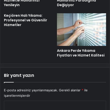
Hizmetle Halılarınızı
Halılarınız Paradigma
Yenileyin
Değişiyor
Keçiören Halı Yıkama:
Profesyonel ve Güvenilir
Hizmetler
Ankara Perde Yıkama
Fiyatları ve Hizmet Kalitesi
Bir yanıt yazın
E-posta adresiniz yayınlanmayacak.
Gerekli alanlar
*
ile
işaretlenmişlerdir
Y