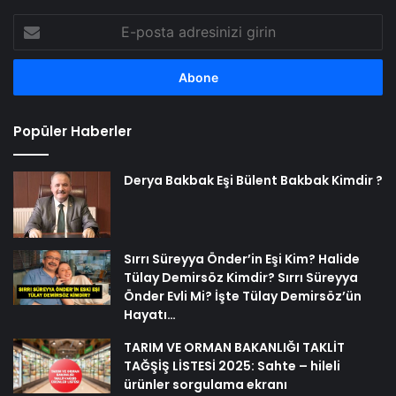
E-
posta
adresinizi
girin
Popüler Haberler
Derya Bakbak Eşi Bülent Bakbak Kimdir ?
Sırrı Süreyya Önder’in Eşi Kim? Halide
Tülay Demirsöz Kimdir? Sırrı Süreyya
Önder Evli Mi? İşte Tülay Demirsöz’ün
Hayatı…
TARIM VE ORMAN BAKANLIĞI TAKLİT
TAĞŞİŞ LİSTESİ 2025: Sahte – hileli
ürünler sorgulama ekranı