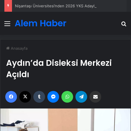
Nişantaşı Üniversitesi’nden 2026 YKS Adaylarına Çifte Güvence: Sabit Ücret ve Kesintisiz Burs
Alem Haber
Menü
A
Anasayfa
Aydın’da Disleksi Merkezi
Açıldı
Facebook
X
Tumblr
Messenger
WhatsApp
Telegram
Email'den paylaş