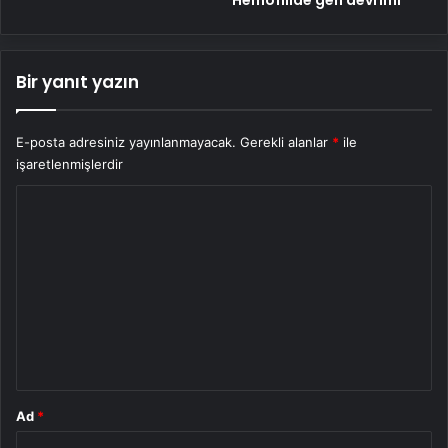
Bir yanıt yazın
E-posta adresiniz yayınlanmayacak.
Gerekli alanlar
*
ile
işaretlenmişlerdir
Y
o
r
u
m
*
Ad
*