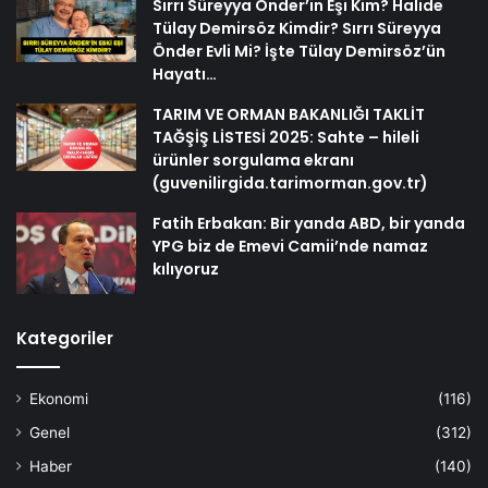
Sırrı Süreyya Önder’in Eşi Kim? Halide
Tülay Demirsöz Kimdir? Sırrı Süreyya
Önder Evli Mi? İşte Tülay Demirsöz’ün
Hayatı…
TARIM VE ORMAN BAKANLIĞI TAKLİT
TAĞŞİŞ LİSTESİ 2025: Sahte – hileli
ürünler sorgulama ekranı
(guvenilirgida.tarimorman.gov.tr)
Fatih Erbakan: Bir yanda ABD, bir yanda
YPG biz de Emevi Camii’nde namaz
kılıyoruz
Kategoriler
Ekonomi
(116)
Genel
(312)
Haber
(140)