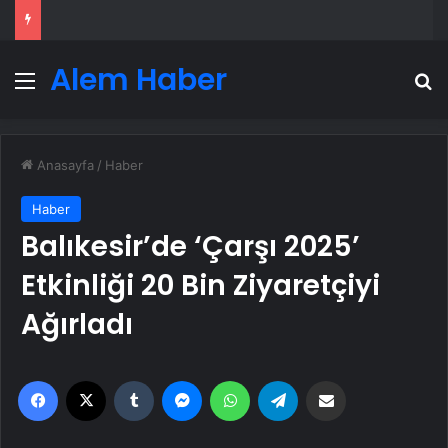
Alem Haber
Menü
A
Anasayfa
/
Haber
Haber
Balıkesir’de ‘Çarşı 2025’
Etkinliği 20 Bin Ziyaretçiyi
Ağırladı
Facebook
X
Tumblr
Messenger
WhatsApp
Telegram
Email'den paylaş