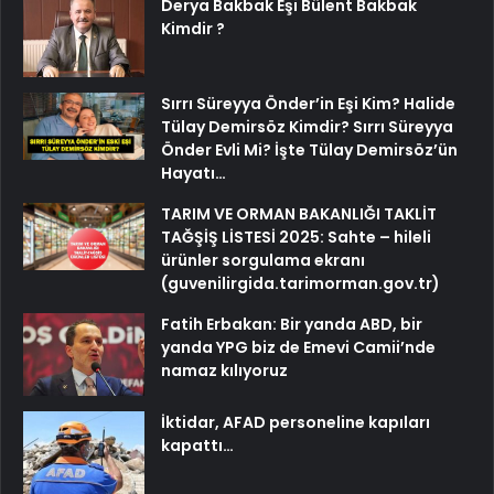
Derya Bakbak Eşi Bülent Bakbak
Kimdir ?
Sırrı Süreyya Önder’in Eşi Kim? Halide
Tülay Demirsöz Kimdir? Sırrı Süreyya
Önder Evli Mi? İşte Tülay Demirsöz’ün
Hayatı…
TARIM VE ORMAN BAKANLIĞI TAKLİT
TAĞŞİŞ LİSTESİ 2025: Sahte – hileli
ürünler sorgulama ekranı
(guvenilirgida.tarimorman.gov.tr)
Fatih Erbakan: Bir yanda ABD, bir
yanda YPG biz de Emevi Camii’nde
namaz kılıyoruz
İktidar, AFAD personeline kapıları
kapattı…