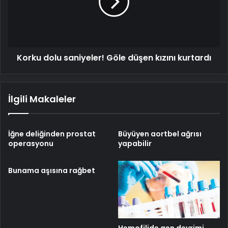
düşen
kızını
kurtardı
Korku dolu saniyeler! Göle düşen kızını kurtardı
İlgili Makaleler
İğne deliğinden prostat
Büyüyen aortbel ağrısı
operasyonu
yapabilir
Bunama aşısına rağbet
Hemofilide gen devrimi