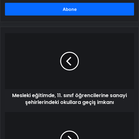
adresinizi
girin
Mesleki
eğitimde,
11.
sınıf
öğrencilerine
sanayi
şehirlerindeki
okullara
geçiş
Mesleki eğitimde, 11. sınıf öğrencilerine sanayi
imkanı
şehirlerindeki okullara geçiş imkanı
Korku
dolu
saniyeler!
Göle