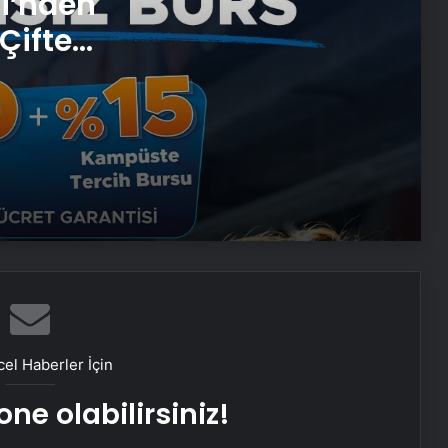
si’nden
Çifte
Zihnin Gizemli Sınırları ve Ötesi :
Nasılnedir.com
 ve
Serjoy : Dijital Medya Ajansı, Google
Reklam Ajansı, SEO Ajansı ve Web
Tasarım Ajansı
UETDS Nedir ? Uetds.com İle Akıllı
Dijital Taşımacılık Yazılımı
Ankara Yatak Yıkama ve Koltuk
Temizliği Hizmetleri
el Haberler İçin
Batıkent Halı Yıkama: Profesyonel ve
ne olabilirsiniz!
Güvenilir Hizmetle Halılarınızı
Yenileyin