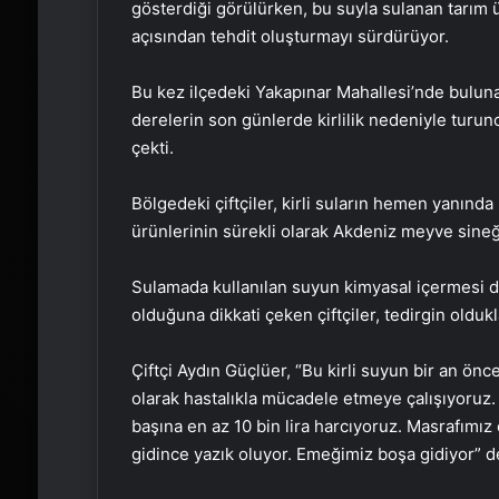
gösterdiği görülürken, bu suyla sulanan tarım ür
açısından tehdit oluşturmayı sürdürüyor.
Bu kez ilçedeki Yakapınar Mahallesi’nde bulun
derelerin son günlerde kirlilik nedeniyle turunc
çekti.
Bölgedeki çiftçiler, kirli suların hemen yanında
ürünlerinin sürekli olarak Akdeniz meyve sineği
Sulamada kullanılan suyun kimyasal içermesi d
olduğuna dikkati çeken çiftçiler, tedirgin oldukla
Çiftçi Aydın Güçlüer, “Bu kirli suyun bir an önc
olarak hastalıkla mücadele etmeye çalışıyoruz. 
başına en az 10 bin lira harcıyoruz. Masrafımı
gidince yazık oluyor. Emeğimiz boşa gidiyor” d