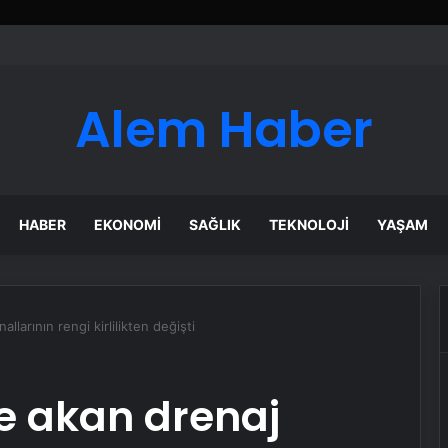
Alem Haber
HABER
EKONOMI
SAĞLIK
TEKNOLOJI
YAŞAM
larının rengi kirlilikten değişti
e akan drenaj