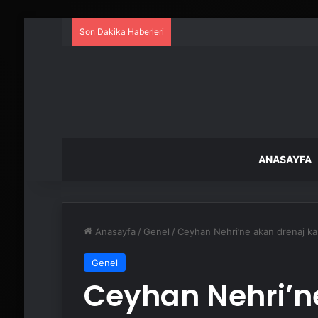
Son Dakika Haberleri
ANASAYFA
Anasayfa
/
Genel
/
Ceyhan Nehri’ne akan drenaj kanal
Genel
Ceyhan Nehri’n