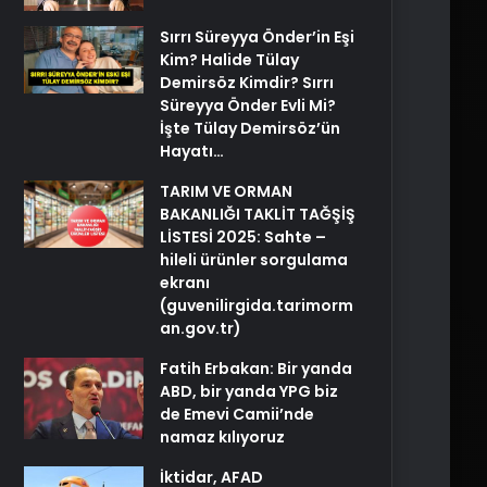
Sırrı Süreyya Önder’in Eşi
Kim? Halide Tülay
Demirsöz Kimdir? Sırrı
Süreyya Önder Evli Mi?
İşte Tülay Demirsöz’ün
Hayatı…
TARIM VE ORMAN
BAKANLIĞI TAKLİT TAĞŞİŞ
LİSTESİ 2025: Sahte –
hileli ürünler sorgulama
ekranı
(guvenilirgida.tarimorm
an.gov.tr)
Fatih Erbakan: Bir yanda
ABD, bir yanda YPG biz
de Emevi Camii’nde
namaz kılıyoruz
İktidar, AFAD