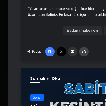
“Yayınlanan tüm haber ve diğer içerikler ile ilgil
üzerinden iletiniz. En kısa süre içerisinde bildi
adana haberleri
Facebook
X
Email'den paylaş
Yaz
Paylaş
Sonrakini Oku
Genel