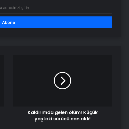
Kaldırımda
gelen
ölüm!
Küçük
yaştaki
sürücü
can
aldı!
Kaldırımda gelen ölüm! Küçük
yaştaki sürücü can aldı!