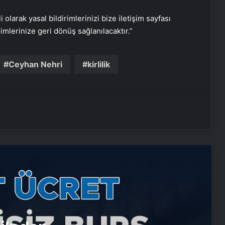
i olarak yasal bildirimlerinizi bize iletişim sayfası
rimlerinize geri dönüş sağlanılacaktır.”
Nişantaşı Üniversitesi’nden 2026 YKS
Adaylarına Çifte Güvence: Sabit
Ücret ve Kesintisiz Burs
Ceyhan Nehri
kirlilik
Metro İnternet Nedir ve Nasıl Seçilir
25 Yıllık Miras Davasında Gözler
Temmuz Ayındaki Karar
Duruşmasına Çevrildi
Eşya Depolama
Ortopodoloji İle Diyabetik Ayak
Yarası Tedavisi