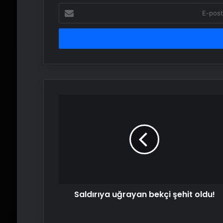
E-
posta
adresinizi
girin
Saldırıya
uğrayan
bekçi
şehit
oldu!
Saldırıya uğrayan bekçi şehit oldu!