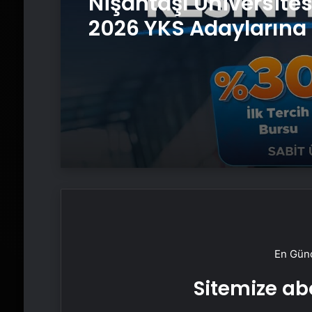
Nişantaşı Üniversite
2026 YKS Adaylarına 
Güvence: Sabit Ücret
Kesintisiz Burs
En Günc
Sitemize abo