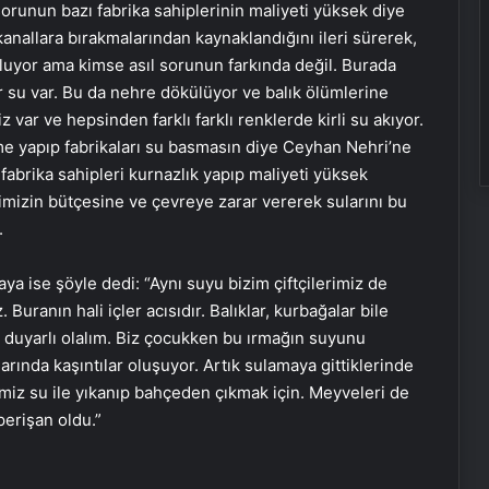
orunun bazı fabrika sahiplerinin maliyeti yüksek diye
kanallara bırakmalarından kaynaklandığını ileri sürerek,
luyor ama kimse asıl sorunun farkında değil. Burada
r su var. Bu da nehre dökülüyor ve balık ölümlerine
ar ve hepsinden farklı farklı renklerde kirli su akıyor.
nme yapıp fabrikaları su basmasın diye Ceyhan Nehri’ne
fabrika sahipleri kurnazlık yapıp maliyeti yüksek
mizin bütçesine ve çevreye zarar vererek sularını bu
.
a ise şöyle dedi: “Aynı suyu bizim çiftçilerimiz de
Buranın hali içler acısıdır. Balıklar, kurbağalar bile
 duyarlı olalım. Biz çocukken bu ırmağın suyunu
larında kaşıntılar oluşuyor. Artık sulamaya gittiklerinde
temiz su ile yıkanıp bahçeden çıkmak için. Meyveleri de
perişan oldu.”