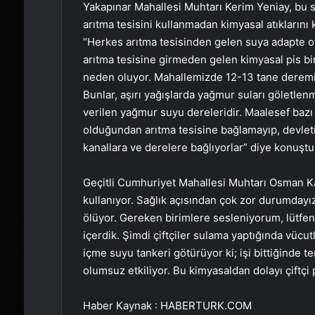
Yakapınar Mahallesi Muhtarı Kerim Yeniay, bu s
arıtma tesisini kullanmadan kimyasal atıklarını 
“Herkes arıtma tesisinden gelen suya adapte o
arıtma tesisine girmeden gelen kimyasal pis bi
neden oluyor. Mahallemizde 12-13 tane deremiz v
Bunlar, aşırı yağışlarda yağmur suları göletle
verilen yağmur suyu dereleridir. Maalesef bazı 
olduğundan arıtma tesisine bağlamayıp, devleti
kanallara ve derelere bağlıyorlar” diye konuştu
Geçitli Cumhuriyet Mahallesi Muhtarı Osman Kay
kullanıyor. Sağlık açısından çok zor durumdayız. 
ölüyor. Gereken birimlere sesleniyorum, lütfen
içerdik. Şimdi çiftçiler sulama yaptığında vücut
içme suyu tankeri götürüyor ki; işi bittiğinde 
olumsuz etkiliyor. Bu kimyasaldan dolayı çiftçi 
Haber Kaynak : HABERTURK.COM