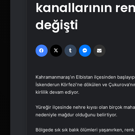
kanallarının reng
değişti
Facebook
X
Tumblr
Messenger
Email'den paylaş
Kahramanmaraş’ın Elbistan ilçesinden başlayıp
İskenderun Körfezi’ne dökülen ve Çukurova’nın
kirlilik devam ediyor.
Yüreğir ilçesinde nehre kıyısı olan birçok maha
nedeniyle mağdur olduğunu belirtiyor.
Bölgede sık sık balık ölümleri yaşanırken, renk v