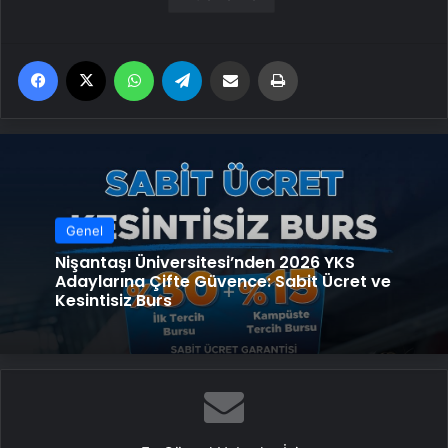
Facebook
X
WhatsApp
Telegram
Email'den paylaş
Yaz
Genel
Nişantaşı Üniversitesi’nden 2026 YKS
Adaylarına Çifte Güvence: Sabit Ücret ve
Kesintisiz Burs