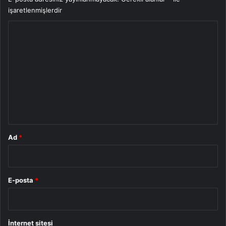
işaretlenmişlerdir
Y
o
r
u
m
*
Ad
*
E-posta
*
İnternet sitesi