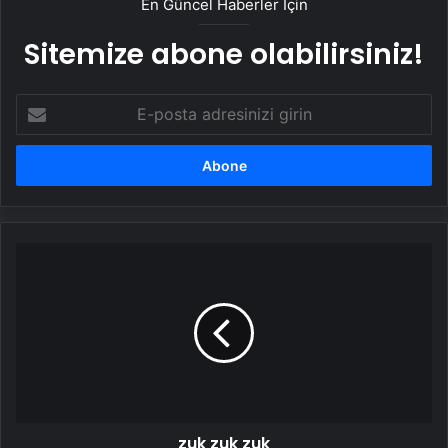
En Güncel Haberler İçin
Sitemize abone olabilirsiniz!
E-
posta
adresinizi
girin
zuk
zuk
zuk
zuk zuk zuk