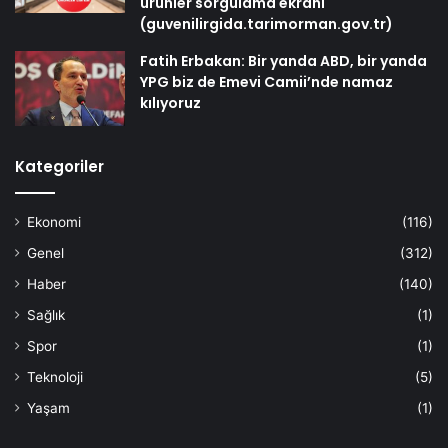
ürünler sorgulama ekranı
(guvenilirgida.tarimorman.gov.tr)
Fatih Erbakan: Bir yanda ABD, bir yanda
YPG biz de Emevi Camii’nde namaz
kılıyoruz
Kategoriler
Ekonomi
(116)
Genel
(312)
Haber
(140)
Sağlık
(1)
Spor
(1)
Teknoloji
(5)
Yaşam
(1)