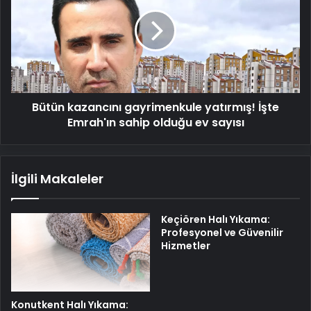
gayrimenkule
yatırmış!
İşte
Emrah'ın
sahip
olduğu
ev
Bütün kazancını gayrimenkule yatırmış! İşte
sayısı
Emrah'ın sahip olduğu ev sayısı
İlgili Makaleler
Keçiören Halı Yıkama:
Profesyonel ve Güvenilir
Hizmetler
Konutkent Halı Yıkama: