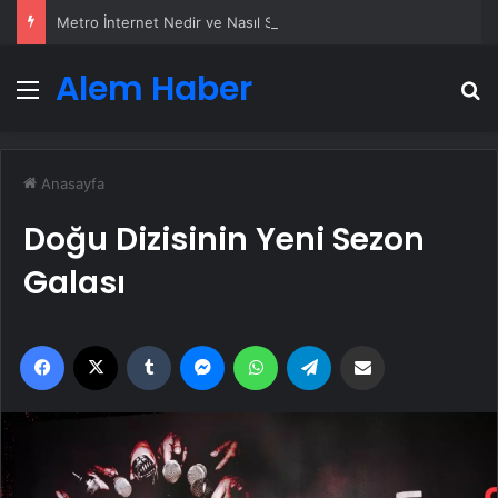
Metro İnternet Nedir ve Nasıl Seçilir
Alem Haber
Menü
A
Anasayfa
Doğu Dizisinin Yeni Sezon
Galası
Facebook
X
Tumblr
Messenger
WhatsApp
Telegram
Email'den paylaş