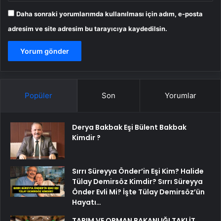
Daha sonraki yorumlarımda kullanılması için adım, e-posta
adresim ve site adresim bu tarayıcıya kaydedilsin.
Popüler
Son
Yorumlar
Derya Bakbak Eşi Bülent Bakbak
Kimdir ?
Sırrı Süreyya Önder’in Eşi Kim? Halide
Tülay Demirsöz Kimdir? Sırrı Süreyya
Önder Evli Mi? İşte Tülay Demirsöz’ün
Hayatı…
TARIM VE ORMAN BAKANLIĞI TAKLİT