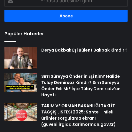
posta
adresinizi
girin
Popüler Haberler
Derya Bakbak Eşi Bülent Bakbak Kimdir ?
Sırrı Süreyya Önder’in Eşi Kim? Halide
Tülay Demirsöz Kimdir? Sırrı Süreyya
Önder Evli Mi? İşte Tülay Demirsöz’ün
Hayatı…
TARIM VE ORMAN BAKANLIĞI TAKLİT
TAĞŞİŞ LİSTESİ 2025: Sahte – hileli
ürünler sorgulama ekranı
(guvenilirgida.tarimorman.gov.tr)