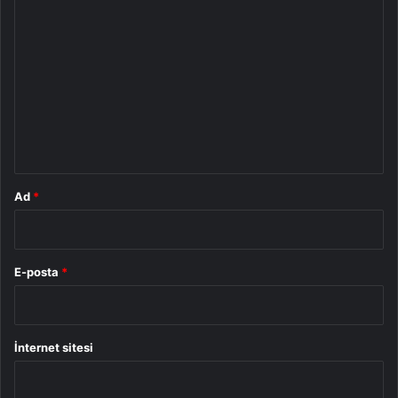
Y
o
r
u
m
*
Ad
*
E-posta
*
İnternet sitesi