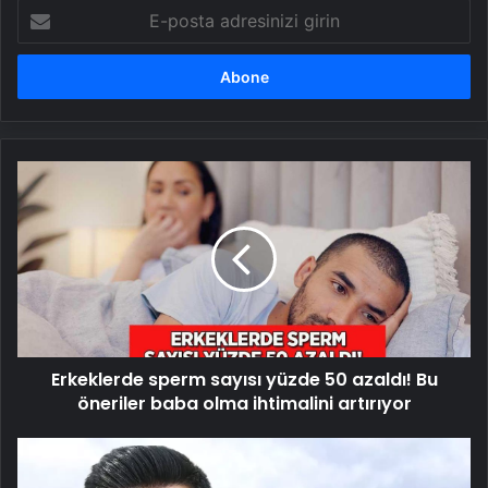
E-
posta
adresinizi
girin
Erkeklerde
sperm
sayısı
yüzde
50
azaldı!
Bu
öneriler
baba
Erkeklerde sperm sayısı yüzde 50 azaldı! Bu
olma
ihtimalini
öneriler baba olma ihtimalini artırıyor
artırıyor
Bütün
kazancını