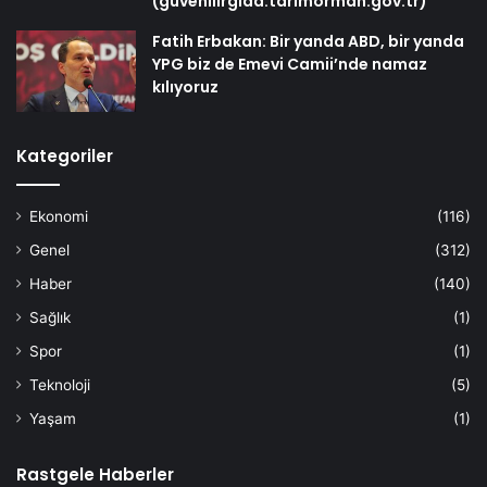
(guvenilirgida.tarimorman.gov.tr)
Fatih Erbakan: Bir yanda ABD, bir yanda
YPG biz de Emevi Camii’nde namaz
kılıyoruz
Kategoriler
Ekonomi
(116)
Genel
(312)
Haber
(140)
Sağlık
(1)
Spor
(1)
Teknoloji
(5)
Yaşam
(1)
Rastgele Haberler