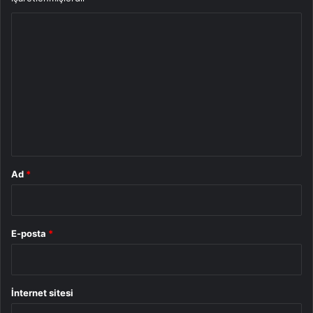
Y
o
r
u
m
*
Ad
*
E-posta
*
İnternet sitesi