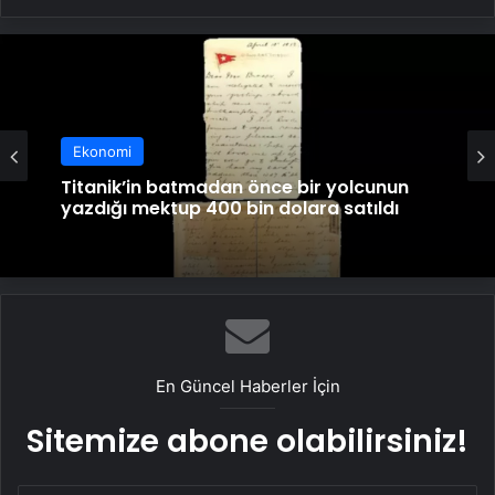
Ekonomi
Ekonomi
Konya’daki Gevele Kalesi turizme
Titanik’in batmadan önce bir yolcunun
kazandırılacak
yazdığı mektup 400 bin dolara satıldı
En Güncel Haberler İçin
Sitemize abone olabilirsiniz!
E-