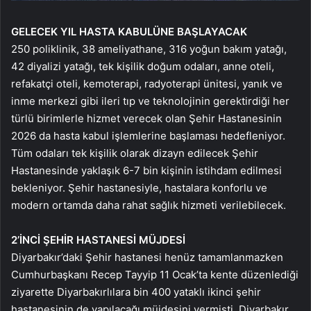
GELECEK YIL HASTA KABULÜNE BAŞLAYACAK
250 poliklinik, 38 ameliyathane, 316 yoğun bakım yatağı,
42 diyalizi yatağı, tek kişilik doğum odaları, anne oteli,
refakatçi oteli, kemoterapi, radyoterapi ünitesi, yanık ve
inme merkezi gibi ileri tıp ve teknolojinin gerektirdiği her
türlü birimlerle hizmet verecek olan Şehir Hastanesinin
2026 da hasta kabul işlemlerine başlaması hedefleniyor.
Tüm odaları tek kişilik olarak dizayn edilecek Şehir
Hastanesinde yaklaşık 6-7 bin kişinin istihdam edilmesi
bekleniyor. Şehir hastanesiyle, hastalara konforlu ve
modern ortamda daha rahat sağlık hizmeti verilebilecek.
2’İNCİ ŞEHİR HASTANESİ MÜJDESİ
Diyarbakır’daki Şehir hastanesi henüz tamamlanmazken
Cumhurbaşkanı Recep Tayyip 11 Ocak’ta kente düzenlediği
ziyarette Diyarbakırlılara bin 400 yataklı ikinci şehir
hastanesinin de yapılacağı müjdesini vermişti. Diyarbakır