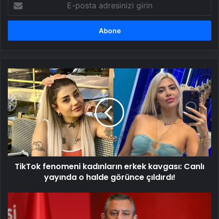
posta
adresinizi
girin
TikTok
fenomeni
kadınların
erkek
kavgası:
Canlı
yayında
o
halde
TikTok fenomeni kadınların erkek kavgası: Canlı
görünce
çıldırdı!
yayında o halde görünce çıldırdı!
CHP
lideri
Özel'den