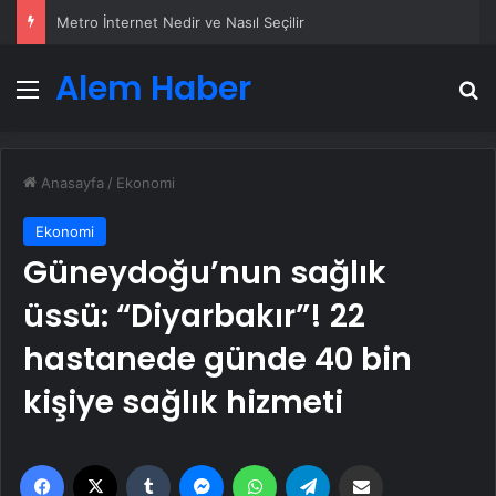
Metro İnternet Nedir ve Nasıl Seçilir
Alem Haber
Menü
A
Anasayfa
/
Ekonomi
Ekonomi
Güneydoğu’nun sağlık
üssü: “Diyarbakır”! 22
hastanede günde 40 bin
kişiye sağlık hizmeti
Facebook
X
Tumblr
Messenger
WhatsApp
Telegram
Email'den paylaş