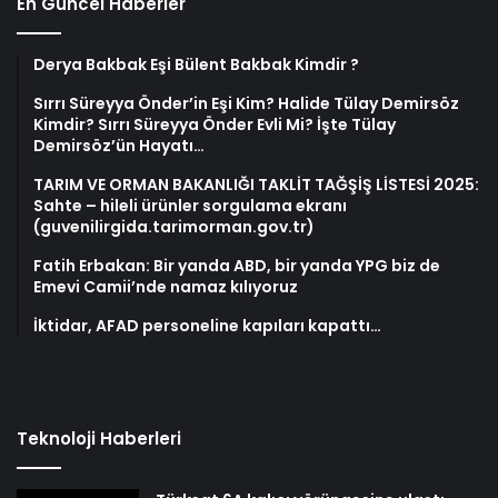
En Güncel Haberler
Derya Bakbak Eşi Bülent Bakbak Kimdir ?
Sırrı Süreyya Önder’in Eşi Kim? Halide Tülay Demirsöz
Kimdir? Sırrı Süreyya Önder Evli Mi? İşte Tülay
Demirsöz’ün Hayatı…
TARIM VE ORMAN BAKANLIĞI TAKLİT TAĞŞİŞ LİSTESİ 2025:
Sahte – hileli ürünler sorgulama ekranı
(guvenilirgida.tarimorman.gov.tr)
Fatih Erbakan: Bir yanda ABD, bir yanda YPG biz de
Emevi Camii’nde namaz kılıyoruz
İktidar, AFAD personeline kapıları kapattı…
Teknoloji Haberleri