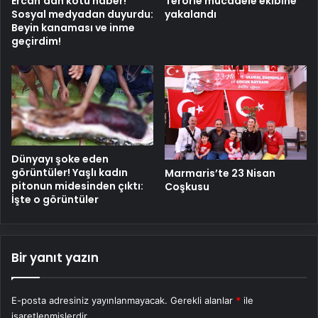
Ercan’dan kötü haber!
Terörle mücadele ekibine
Sosyal medyadan duyurdu:
yakalandı
Beyin kanaması ve inme
geçirdim!
Dünyayı şoke eden
görüntüler! Yaşlı kadın
Marmaris’te 23 Nisan
pitonun midesinden çıktı:
Coşkusu
İşte o görüntüler
Bir yanıt yazın
E-posta adresiniz yayınlanmayacak.
Gerekli alanlar
*
ile
işaretlenmişlerdir