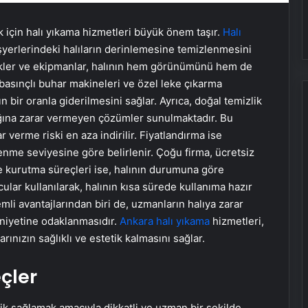
k için halı yıkama hizmetleri büyük önem taşır.
Halı
şyerlerindeki halıların derinlemesine temizlenmesini
nikler ve ekipmanlar, halının hem görünümünü hem de
basınçlı buhar makineleri ve özel leke çıkarma
ın bir oranla giderilmesini sağlar. Ayrıca, doğal temizlik
lığına zarar vermeyen çözümler sunulmaktadır. Bu
verme riski en aza indirilir. Fiyatlandırma ise
enme seviyesine göre belirlenir. Çoğu firma, ücretsiz
 ve kurutma süreçleri ise, halının durumuna göre
lar kullanılarak, halının kısa sürede kullanıma hazır
mli avantajlarından biri de, uzmanların halıya zarar
iyetine odaklanmasıdır.
Ankara halı yıkama
hizmetleri,
rınızın sağlıklı ve estetik kalmasını sağlar.
çler
izlik sağlamak amacıyla dikkatli ve uzman bir şekilde