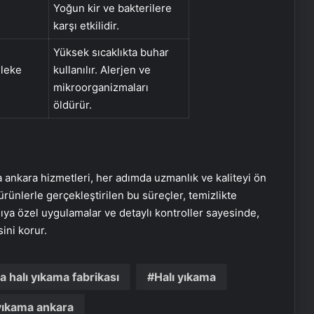
Yoğun kir ve bakterilere
karşı etkilidir.
Yüksek sıcaklıkta buhar
 leke
kullanılır. Alerjen ve
mikroorganizmaları
öldürür.
Zihnin Gizemli Sınırları ve Ötesi :
Nasılnedir.com
a ankara hizmetleri, her adımda uzmanlık ve kaliteyi ön
Serjoy : Dijital Medya Ajansı, Google
rünlerle gerçekleştirilen bu süreçler, temizlikte
Reklam Ajansı, SEO Ajansı ve Web
ya özel uygulamalar ve detaylı kontroller sayesinde,
Tasarım Ajansı
ini korur.
UETDS Nedir ? Uetds.com İle Akıllı
Dijital Taşımacılık Yazılımı
 halı yıkama fabrikası
Halı yıkama
 yıkama ankara