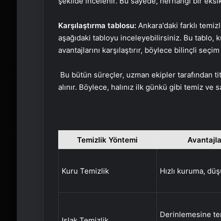
şekilde incelenir. Bu sayede, herhangi bir eksik
Karşılaştırma tablosu:
Ankara'daki farklı temiz
aşağıdaki tabloyu inceleyebilirsiniz. Bu tablo, k
avantajlarını karşılaştırır, böylece bilinçli seç
Bu bütün süreçler, uzman ekipler tarafından tit
alınır. Böylece, halınız ilk günkü gibi temiz ve 
Temizlik Yöntemi
Avantajla
Kuru Temizlik
Hızlı kuruma, dü
Derinlemesine tem
Islak Temizlik