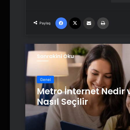
Facebook
X
Email'den paylaş
Yaz
Paylaş
Sonrakini Oku
Genel
Metro İnternet Nedir 
Nasıl Seçilir