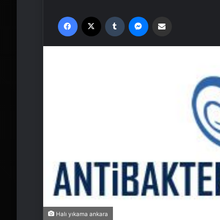
Facebook
X
Tumblr
Messenger
Email'den paylaş
Halı yıkama ankara