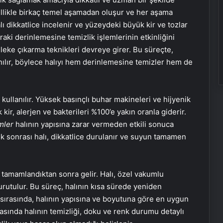
llikle birkaç temel aşamadan oluşur ve her aşama
, halı dikkatlice incelenir ve yüzeydeki büyük kir ve tozlar
ki derinlemesine temizlik işlemlerinin etkinliğini
l leke çıkarma teknikleri devreye girer. Bu süreçte,
anılır, böylece halıyı hem derinlemesine temizler hem de
kullanılır. Yüksek basınçlı buhar makineleri ve hijyenik
kir, alerjen ve bakterileri %100’e yakın oranla giderir.
mler
halının yapısına zarar vermeden etkili sonuca
ik sonrası halı, dikkatlice durulanır ve suyun tamamen
 tamamlandıktan sonra gelir. Halı, özel vakumlu
urutulur. Bu süreç, halının kısa sürede yeniden
 sırasında, halının yapısına ve boyutuna göre en uygun
masında halının temizliği, doku ve renk durumu detaylı