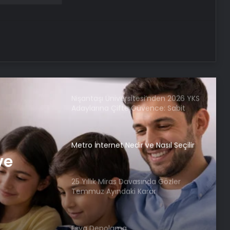
Ankara Yatak Yıkama ve Koltuk
Temizliği Hizmetleri
Batıkent Halı Yıkama: Profesyonel ve
Güvenilir Hizmetle Halılarınızı
Yenileyin
Nişantaşı Üniversitesi’nden 2026 YKS
Adaylarına Çifte Güvence: Sabit
Ücret ve Kesintisiz Burs
Metro İnternet Nedir ve Nasıl Seçilir
ve
25 Yıllık Miras Davasında Gözler
Temmuz Ayındaki Karar
Duruşmasına Çevrildi
Eşya Depolama