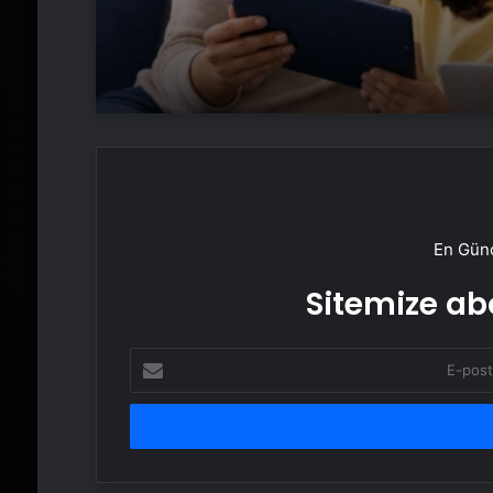
En Günc
Sitemize abo
E-
posta
adresinizi
girin