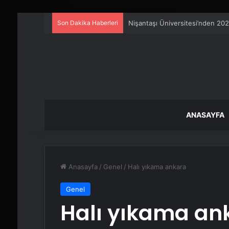
Son Dakika Haberleri
Metro İnternet Nedir ve Nasıl Se
ANASAYFA
Anasayfa
/
Genel
/
Halı yıkama ankara
Genel
Halı yıkama an