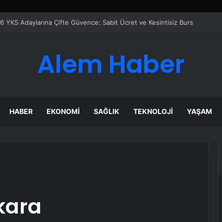
çilir
Alem Haber
HABER
EKONOMI
SAĞLIK
TEKNOLOJI
YAŞAM
kara