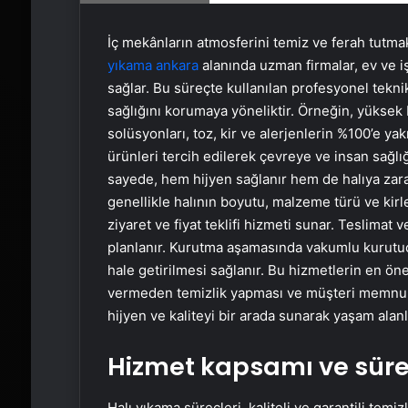
İç mekânların atmosferini temiz ve ferah tutma
yıkama ankara
alanında uzman firmalar, ev ve i
sağlar. Bu süreçte kullanılan profesyonel tek
sağlığını korumaya yöneliktir. Örneğin, yüksek 
solüsyonları, toz, kir ve alerjenlerin %100’e yak
ürünleri tercih edilerek çevreye ve insan sağ
sayede, hem hijyen sağlanır hem de halıya zarar 
genellikle halının boyutu, malzeme türü ve kirl
ziyaret ve fiyat teklifi hizmeti sunar. Teslimat
planlanır. Kurutma aşamasında vakumlu kurutucu
hale getirilmesi sağlanır. Bu hizmetlerin en öne
vermeden temizlik yapması ve müşteri memnun
hijyen ve kaliteyi bir arada sunarak yaşam alanla
Hizmet kapsamı ve süre
Halı yıkama süreçleri, kaliteli ve garantili tem