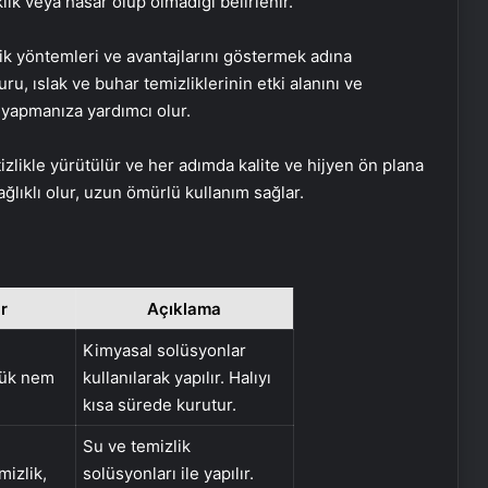
lik veya hasar olup olmadığı belirlenir.
lik yöntemleri ve avantajlarını göstermek adına
uru, ıslak ve buhar temizliklerinin etki alanını ve
im yapmanıza yardımcı olur.
izlikle yürütülür ve her adımda kalite ve hijyen ön plana
sağlıklı olur, uzun ömürlü kullanım sağlar.
r
Açıklama
Kimyasal solüsyonlar
şük nem
kullanılarak yapılır. Halıyı
kısa sürede kurutur.
Su ve temizlik
izlik,
solüsyonları ile yapılır.