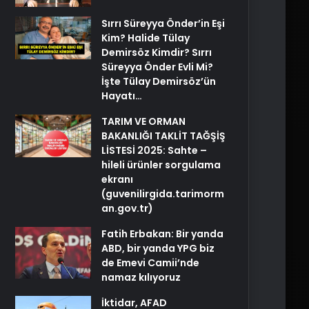
Sırrı Süreyya Önder’in Eşi
Kim? Halide Tülay
Demirsöz Kimdir? Sırrı
Süreyya Önder Evli Mi?
İşte Tülay Demirsöz’ün
Hayatı…
TARIM VE ORMAN
BAKANLIĞI TAKLİT TAĞŞİŞ
LİSTESİ 2025: Sahte –
hileli ürünler sorgulama
ekranı
(guvenilirgida.tarimorm
an.gov.tr)
Fatih Erbakan: Bir yanda
ABD, bir yanda YPG biz
de Emevi Camii’nde
namaz kılıyoruz
İktidar, AFAD