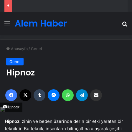
Alem Haber
Menü
A
Anasayfa
/
Genel
Genel
Hipnoz
Facebook
X
Tumblr
Messenger
WhatsApp
Telegram
Email'den paylaş
Hipnoz
Hipnoz
, zihin ve beden üzerinde derin bir etki yaratan bir
tekniktir. Bu teknik, insanların bilinçaltına ulaşarak çeşitli