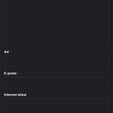
o
r
u
m
*
Ad
*
E-posta
*
İnternet sitesi