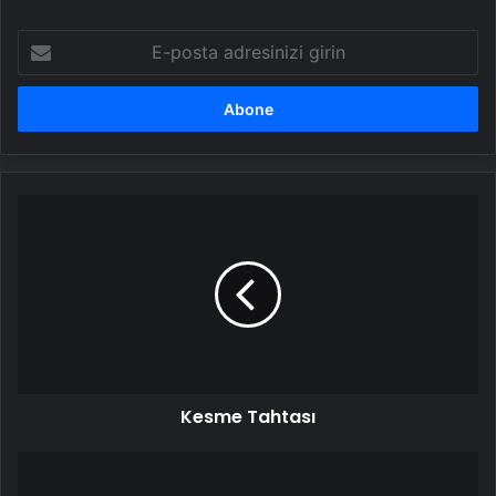
E-
posta
adresinizi
girin
Kesme
Tahtası
Kesme Tahtası
Cmas
1