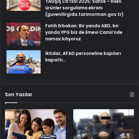
TAĞŞİŞ LİSTESİ 2025: Sahte – hileli
ürünler sorgulama ekranı
(guvenilirgida.tarimorman.gov.tr)
Fatih Erbakan: Bir yanda ABD, bir
yanda YPG biz de Emevi Camii’nde
namaz kılıyoruz
İktidar, AFAD personeline kapıları
kapattı…
Son Yazılar