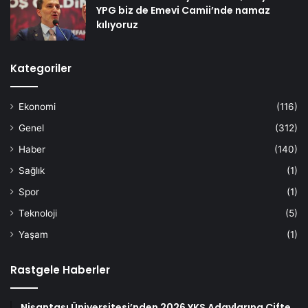
YPG biz de Emevi Camii’nde namaz
kılıyoruz
Kategoriler
Ekonomi
(116)
Genel
(312)
Haber
(140)
Sağlık
(1)
Spor
(1)
Teknoloji
(5)
Yaşam
(1)
Rastgele Haberler
Nişantaşı Üniversitesi’nden 2026 YKS Adaylarına Çifte