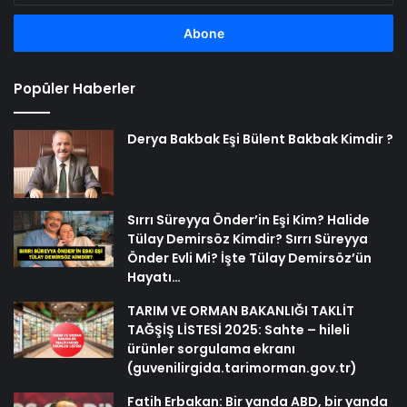
adresinizi
girin
Popüler Haberler
Derya Bakbak Eşi Bülent Bakbak Kimdir ?
Sırrı Süreyya Önder’in Eşi Kim? Halide
Tülay Demirsöz Kimdir? Sırrı Süreyya
Önder Evli Mi? İşte Tülay Demirsöz’ün
Hayatı…
TARIM VE ORMAN BAKANLIĞI TAKLİT
TAĞŞİŞ LİSTESİ 2025: Sahte – hileli
ürünler sorgulama ekranı
(guvenilirgida.tarimorman.gov.tr)
Fatih Erbakan: Bir yanda ABD, bir yanda