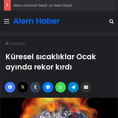
Metro İnternet Nedir ve Nasıl Seçilir
Alem Haber
Menü
A
Anasayfa
Küresel sıcaklıklar Ocak
ayında rekor kırdı
Facebook
X
Tumblr
Messenger
WhatsApp
Telegram
Email'den paylaş