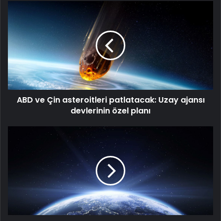
ABD
ve
Çin
asteroitleri
patlatacak:
Uzay
ajansı
devlerinin
özel
ABD ve Çin asteroitleri patlatacak: Uzay ajansı
planı
devlerinin özel planı
NASA’dan
tarihi
görev:
Evrenin
en
detaylı
3D
haritası
geliyor!