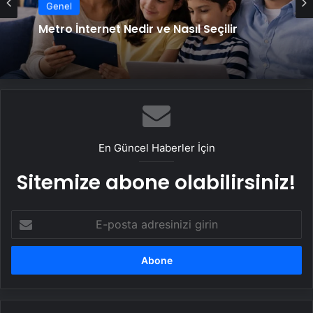
Genel
Metro İnternet Nedir ve Nasıl Seçilir
En Güncel Haberler İçin
Sitemize abone olabilirsiniz!
E-
posta
adresinizi
girin