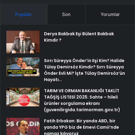
Popüler
Son
Yorumlar
Derya Bakbak Eşi Bülent Bakbak
Kimdir ?
Sırrı Süreyya Önder’in Eşi Kim? Halide
Tülay Demirsöz Kimdir? Sırrı Süreyya
Önder Evli Mi? İşte Tülay Demirsöz’ün
Hayatı…
TARIM VE ORMAN BAKANLIĞI TAKLİT
TAĞŞİŞ LİSTESİ 2025: Sahte – hileli
ürünler sorgulama ekranı
(guvenilirgida.tarimorman.gov.tr)
Fatih Erbakan: Bir yanda ABD, bir
yanda YPG biz de Emevi Camii’nde
namaz kılıyoruz