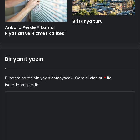
Britanya turu
Ankara Perde Yıkama
Fiyatları ve Hizmet Kalitesi
Bir yanıt yazın
E-posta adresiniz yayınlanmayacak.
Gerekli alanlar
*
ile
işaretlenmişlerdir
Y
o
r
u
m