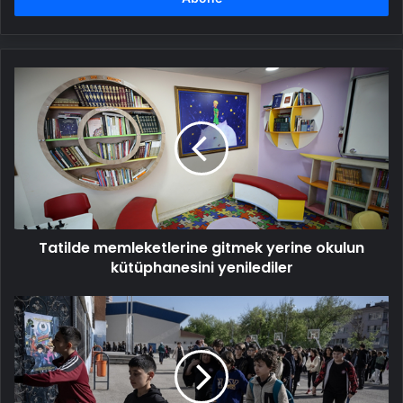
Tatilde
memleketlerine
gitmek
yerine
okulun
kütüphanesini
yenilediler
Tatilde memleketlerine gitmek yerine okulun
kütüphanesini yenilediler
Okullarda
yarıyıl
tatilinin
ardından
ilk
ders