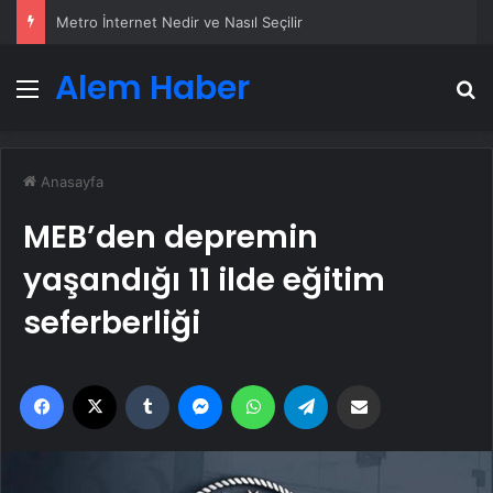
Metro İnternet Nedir ve Nasıl Seçilir
Alem Haber
Menü
A
Anasayfa
MEB’den depremin
yaşandığı 11 ilde eğitim
seferberliği
Facebook
X
Tumblr
Messenger
WhatsApp
Telegram
Email'den paylaş