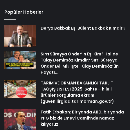
Popüler Haberler
Derya Bakbak Eşi Bülent Bakbak Kimdir ?
Sırrı Süreyya Önder’in Eşi Kim? Halide
Tülay Demirsöz Kimdir? Sırrı Süreyya
Önder Evli Mi? İşte Tülay Demirsöz’ün
Hayatı…
TARIM VE ORMAN BAKANLIĞI TAKLİT
TAĞŞİŞ LİSTESİ 2025: Sahte – hileli
ürünler sorgulama ekranı
(guvenilirgida.tarimorman.gov.tr)
Fatih Erbakan: Bir yanda ABD, bir yanda
YPG biz de Emevi Camii’nde namaz
kılıyoruz