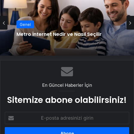
Genel
25 Yıllık Miras Davasında Gözler Temmuz
Genel
Ayındaki Karar Duruşmasına Çevrildi
Metro İnternet Nedir ve Nasıl Seçilir
En Güncel Haberler İçin
Sitemize abone olabilirsiniz!
E-
posta
adresinizi
girin