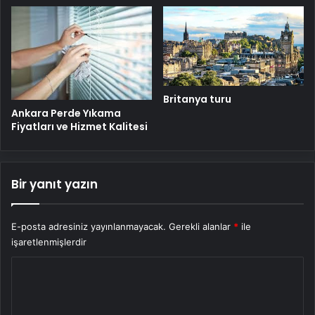
Britanya turu
Ankara Perde Yıkama
Fiyatları ve Hizmet Kalitesi
Bir yanıt yazın
E-posta adresiniz yayınlanmayacak.
Gerekli alanlar
*
ile
işaretlenmişlerdir
Y
o
r