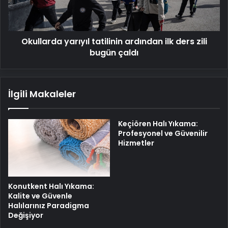
zili
bugün
çaldı
Okullarda yarıyıl tatilinin ardından ilk ders zili
bugün çaldı
İlgili Makaleler
Keçiören Halı Yıkama:
Profesyonel ve Güvenilir
Hizmetler
Konutkent Halı Yıkama:
Kalite ve Güvenle
Halılarınız Paradigma
Değişiyor