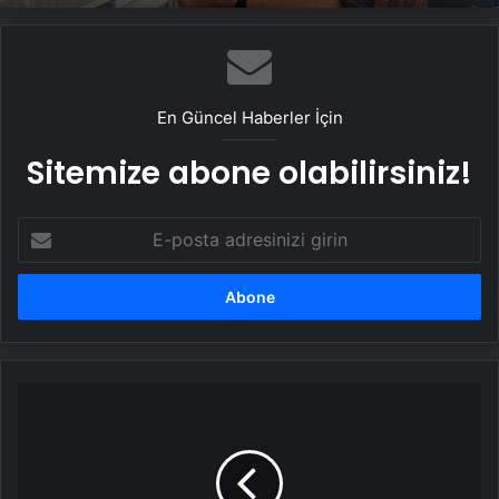
En Güncel Haberler İçin
Sitemize abone olabilirsiniz!
E-
posta
adresinizi
girin
Oğlunu
yanlışlıkla
öldüren
baba
serbest