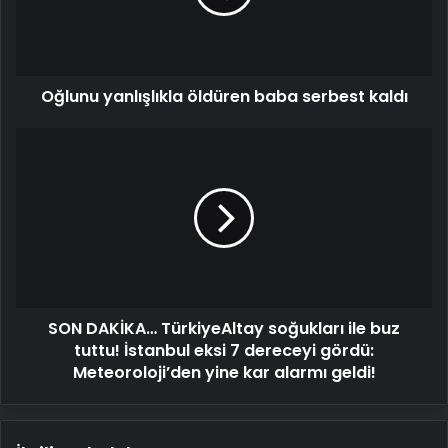
kaldı
Oğlunu yanlışlıkla öldüren baba serbest kaldı
SON
DAKİKA…
TürkiyeAltay
soğukları
ile
buz
tuttu!
İstanbul
eksi
SON DAKİKA… TürkiyeAltay soğukları ile buz
7
dereceyi
tuttu! İstanbul eksi 7 dereceyi gördü:
gördü:
Meteoroloji’den yine kar alarmı geldi!
Meteoroloji’den
yine
kar