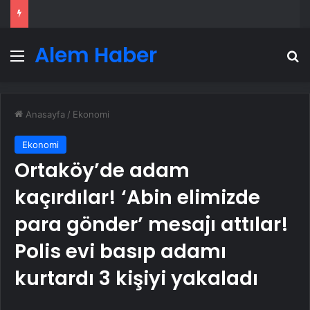
Alem Haber
Menü
A
Anasayfa
/
Ekonomi
Ekonomi
Ortaköy’de adam
kaçırdılar! ‘Abin elimizde
para gönder’ mesajı attılar!
Polis evi basıp adamı
kurtardı 3 kişiyi yakaladı