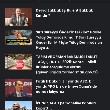
Derya Bakbak Eşi Bülent Bakbak
Kimdir ?
Sırrı Süreyya Önder’in Eşi Kim? Halide
Tülay Demirsöz Kimdir? Sırrı Süreyya
Önder Evli Mi? İşte Tülay Demirsöz’ün
Hayatı…
TARIM VE ORMAN BAKANLIĞI TAKLİT
TAĞŞİŞ LİSTESİ 2025: Sahte – hileli
ürünler sorgulama ekranı
(guvenilirgida.tarimorman.gov.tr)
Fatih Erbakan: Bir yanda ABD, bir
yanda YPG biz de Emevi Camii’nde
namaz kılıyoruz
İktidar, AFAD personeline kapıları
kapattı…