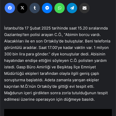
Facebook
X
Tumblr
Messenger
WhatsApp
Telegram
Email'den paylaş
İstanbul’da 17 Şubat 2025 tarihinde saat 15.20 sıralarında
Gaziantep’ten polisi arayan C.Ö., “Abimin borcu vardı.
Alacaklıları ile en son Ortaköy’de buluştular. Beni telefonla
görüntülü aradılar. Saat 17.00’ye kadar vaktin var. 1 milyon
300 bin lira para gönder.” diye konuştular dedi. Abisinin
hayatından endişe ettiğini söyleyen C.Ö. polisten yardım
istedi. Gasp Büro Amirliği ve Beşiktaş İlçe Emniyet
Müdürlüğü ekipleri tarafından olayla ilgili geniş çaplı
soruşturma başlatıldı. Adeta zamanla yarışan ekipler
kaçırılan M.Ö.’nün Ortaköy’de gittiği evi tespit etti.
Mağdurun içeri girdikten sonra zorla tutulduğunun tespit
edilmesi üzerine operasyon için düğmeye basıldı.