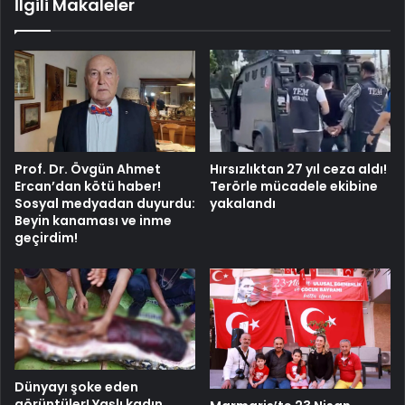
İlgili Makaleler
alarmı
geldi!
Prof. Dr. Övgün Ahmet
Hırsızlıktan 27 yıl ceza aldı!
Ercan’dan kötü haber!
Terörle mücadele ekibine
Sosyal medyadan duyurdu:
yakalandı
Beyin kanaması ve inme
geçirdim!
Dünyayı şoke eden
görüntüler! Yaşlı kadın