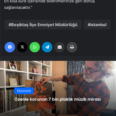
En kısa süre içerisinde bildirimlerinize geri dönüş
sağlanılacaktır.”
Beşiktaş İlçe Emniyet Müdürlüğü
istanbul
Facebook
X
WhatsApp
Telegram
Email'den paylaş
Yaz
Ekonomi
Özenle korunan 7 bin plaklık müzik mirası