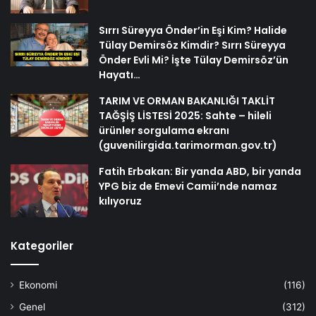
Sırrı Süreyya Önder’in Eşi Kim? Halide
Tülay Demirsöz Kimdir? Sırrı Süreyya
Önder Evli Mi? İşte Tülay Demirsöz’ün
Hayatı…
TARIM VE ORMAN BAKANLIĞI TAKLİT
TAĞŞİŞ LİSTESİ 2025: Sahte – hileli
ürünler sorgulama ekranı
(guvenilirgida.tarimorman.gov.tr)
Fatih Erbakan: Bir yanda ABD, bir yanda
YPG biz de Emevi Camii’nde namaz
kılıyoruz
Kategoriler
Ekonomi
(116)
Genel
(312)