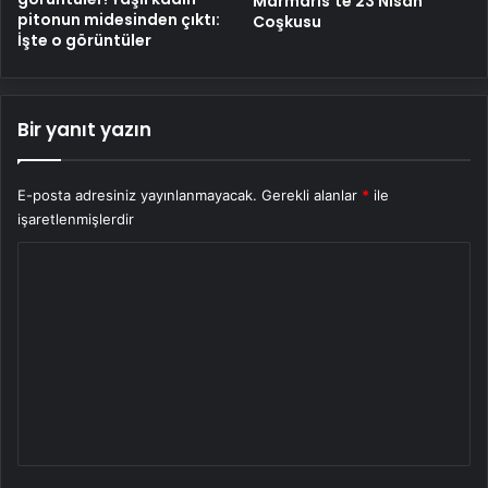
Marmaris’te 23 Nisan
pitonun midesinden çıktı:
Coşkusu
İşte o görüntüler
Bir yanıt yazın
E-posta adresiniz yayınlanmayacak.
Gerekli alanlar
*
ile
işaretlenmişlerdir
Y
o
r
u
m
*