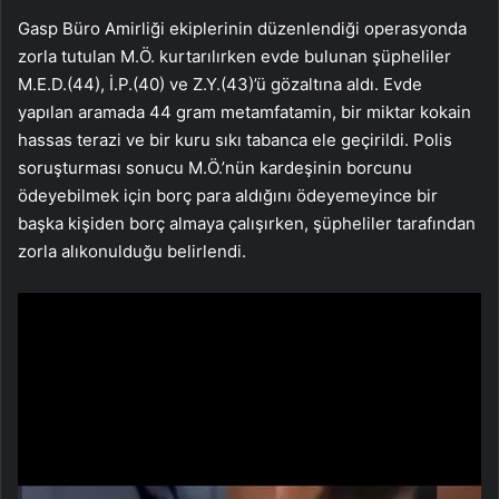
Gasp Büro Amirliği ekiplerinin düzenlendiği operasyonda
zorla tutulan M.Ö. kurtarılırken evde bulunan şüpheliler
M.E.D.(44), İ.P.(40) ve Z.Y.(43)’ü gözaltına aldı. Evde
yapılan aramada 44 gram metamfatamin, bir miktar kokain
hassas terazi ve bir kuru sıkı tabanca ele geçirildi. Polis
soruşturması sonucu M.Ö.’nün kardeşinin borcunu
ödeyebilmek için borç para aldığını ödeyemeyince bir
başka kişiden borç almaya çalışırken, şüpheliler tarafından
zorla alıkonulduğu belirlendi.