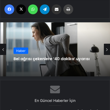
Facebook
X
WhatsApp
Telegram
Email'den paylaş
Yaz
Haber
Bel ağrısı çekenlere ’40 dakika’ uyarısı
En Güncel Haberler İçin