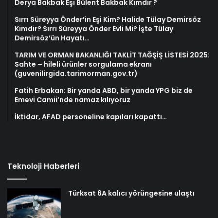
Derya Bakbak Eşi Bülent Bakbak Kimdir ?
Sırrı Süreyya Önder’in Eşi Kim? Halide Tülay Demirsöz
Kimdir? Sırrı Süreyya Önder Evli Mi? İşte Tülay
Demirsöz’ün Hayatı…
TARIM VE ORMAN BAKANLIĞI TAKLİT TAĞŞİŞ LİSTESİ 2025:
Sahte – hileli ürünler sorgulama ekranı
(guvenilirgida.tarimorman.gov.tr)
Fatih Erbakan: Bir yanda ABD, bir yanda YPG biz de
Emevi Camii’nde namaz kılıyoruz
İktidar, AFAD personeline kapıları kapattı…
Teknoloji Haberleri
Türksat 6A kalıcı yörüngesine ulaştı