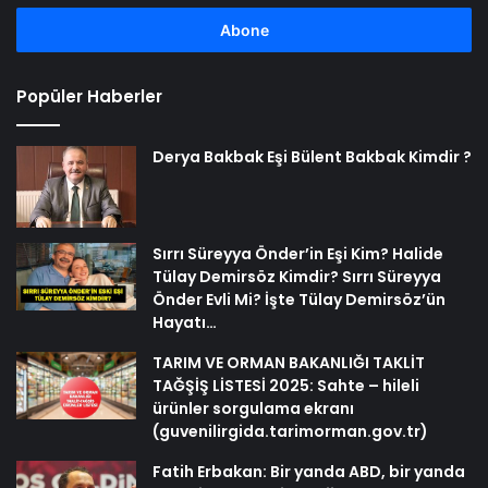
adresinizi
girin
Popüler Haberler
Derya Bakbak Eşi Bülent Bakbak Kimdir ?
Sırrı Süreyya Önder’in Eşi Kim? Halide
Tülay Demirsöz Kimdir? Sırrı Süreyya
Önder Evli Mi? İşte Tülay Demirsöz’ün
Hayatı…
TARIM VE ORMAN BAKANLIĞI TAKLİT
TAĞŞİŞ LİSTESİ 2025: Sahte – hileli
ürünler sorgulama ekranı
(guvenilirgida.tarimorman.gov.tr)
Fatih Erbakan: Bir yanda ABD, bir yanda