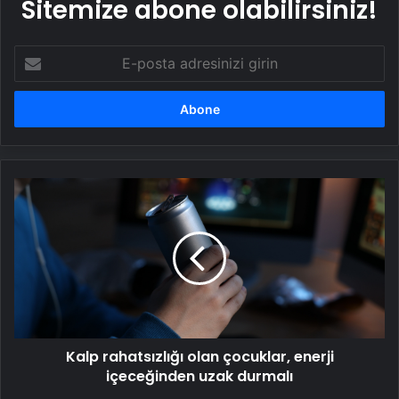
Sitemize abone olabilirsiniz!
E-
posta
adresinizi
girin
Kalp
rahatsızlığı
olan
çocuklar,
enerji
içeceğinden
uzak
durmalı
Kalp rahatsızlığı olan çocuklar, enerji
içeceğinden uzak durmalı