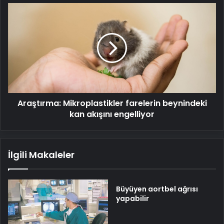
Araştırma:
Mikroplastikler
farelerin
beynindeki
kan
akışını
engelliyor
Araştırma: Mikroplastikler farelerin beynindeki
kan akışını engelliyor
İlgili Makaleler
Büyüyen aortbel ağrısı
yapabilir