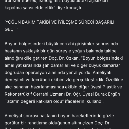
transfer ederek, istediğimiz büyüklükteki açıklıkları
kapatma şansı elde ettik” diye konuştu.
‘YOĞUN BAKIM TAKİBİ VE İYİLEŞME SÜRECİ BAŞARILI
GEÇTİ’
Boyun bölgesindeki büyük cerrahi girişimler sonrasında
hastanın yaklaşık bir gün süreyle yoğun bakımda takibe
alındığını dile getiren Doç. Dr. Özkan, “Boyun bölgesindeki
ameliyat sırasında şah damarları ve diğer büyük damarlar
doğrudan operasyon alanında yer alıyordu. Ameliyatı,
deneyimli ve tecrübeli ekibimizle gerçekleştirdik. Özellikle
alıcı sahanın hazırlanmasında ekibin diğer üyesi Plastik ve
Rekonstrüktif Cerrahi Uzmanı Dr. Öğr. Üyesi Burak Ergün
Tatar’ın değerli katkıları oldu” ifadelerini kullandı.
Ameliyat sonrası hastanın boyun hareketlerinde gözle
görülür bir rahatlama olduğunun altını çizen Doç. Dr.