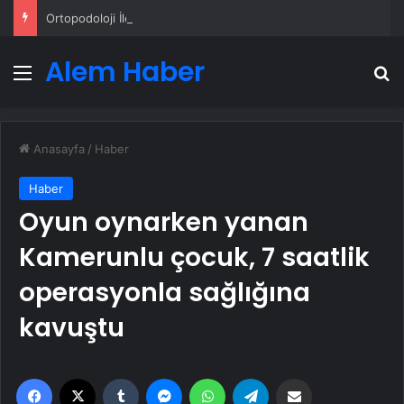
Ortopodoloji İle Diyabetik Ayak Yarası Tedavisi
Alem Haber
Menü
A
Anasayfa
/
Haber
Haber
Oyun oynarken yanan
Kamerunlu çocuk, 7 saatlik
operasyonla sağlığına
kavuştu
Facebook
X
Tumblr
Messenger
WhatsApp
Telegram
Email'den paylaş