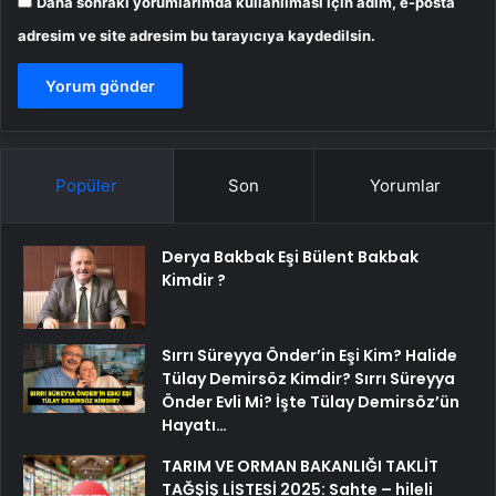
Daha sonraki yorumlarımda kullanılması için adım, e-posta
adresim ve site adresim bu tarayıcıya kaydedilsin.
Popüler
Son
Yorumlar
Derya Bakbak Eşi Bülent Bakbak
Kimdir ?
Sırrı Süreyya Önder’in Eşi Kim? Halide
Tülay Demirsöz Kimdir? Sırrı Süreyya
Önder Evli Mi? İşte Tülay Demirsöz’ün
Hayatı…
TARIM VE ORMAN BAKANLIĞI TAKLİT
TAĞŞİŞ LİSTESİ 2025: Sahte – hileli