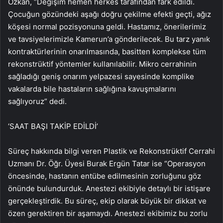
Özkan, “Değişim hemen herkes tarafından fark edildi.
Çocuğun gözündeki aşağı doğru çekilme efekti geçti, ağız
köşesi normal pozisyonuna geldi. Hastamız, önerilerimiz
ve tavsiyelerimizle Kamerun’a gönderilecek. Bu tarz yanık
kontraktürlerinin onarılmasında, basitten komplekse tüm
rekonstrüktif yöntemler kullanılabilir. Mikro cerrahinin
sağladığı geniş onarım yelpazesi sayesinde komplike
vakalarda bile hastaların sağlığına kavuşmalarını
sağlıyoruz” dedi.
‘SAAT BAŞI TAKİP EDİLDİ’
Süreç hakkında bilgi veren Plastik ve Rekonstrüktif Cerrahi
Uzmanı Dr. Öğr. Üyesi Burak Ergün Tatar ise “Operasyon
öncesinde, hastanın entübe edilmesinin zorluğunu göz
önünde bulundurduk. Anestezi ekibiyle detaylı bir istişare
gerçekleştirdik. Bu süreç, ekip olarak büyük bir dikkat ve
özen gerektiren bir aşamaydı. Anestezi ekibimiz bu zorlu