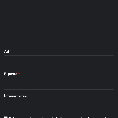
o
r
u
m
*
Ad
*
E-posta
*
İnternet sitesi