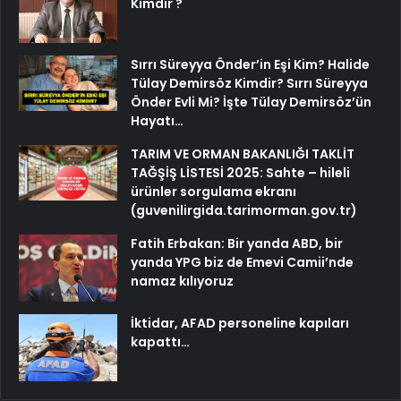
Kimdir ?
Sırrı Süreyya Önder’in Eşi Kim? Halide
Tülay Demirsöz Kimdir? Sırrı Süreyya
Önder Evli Mi? İşte Tülay Demirsöz’ün
Hayatı…
TARIM VE ORMAN BAKANLIĞI TAKLİT
TAĞŞİŞ LİSTESİ 2025: Sahte – hileli
ürünler sorgulama ekranı
(guvenilirgida.tarimorman.gov.tr)
Fatih Erbakan: Bir yanda ABD, bir
yanda YPG biz de Emevi Camii’nde
namaz kılıyoruz
İktidar, AFAD personeline kapıları
kapattı…