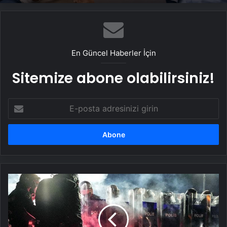
En Güncel Haberler İçin
Sitemize abone olabilirsiniz!
E-
posta
adresinizi
girin
Son
dakika:
İBB
protestolarına
20