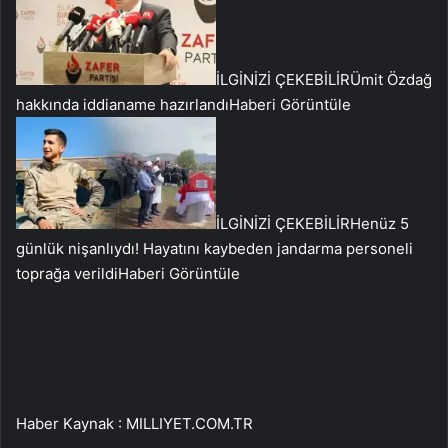
İLGİNİZİ ÇEKEBİLİR
Ümit Özdağ
hakkında iddianame hazırlandı
Haberi Görüntüle
İLGİNİZİ ÇEKEBİLİR
Henüz 5
günlük nişanlıydı! Hayatını kaybeden jandarma personeli
toprağa verildi
Haberi Görüntüle
Haber Kaynak : MILLIYET.COM.TR