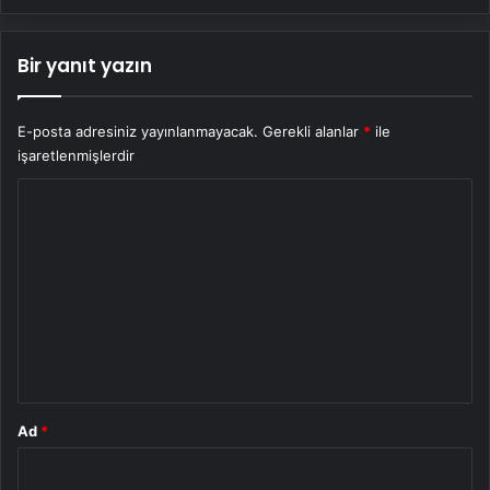
Bir yanıt yazın
E-posta adresiniz yayınlanmayacak.
Gerekli alanlar
*
ile
işaretlenmişlerdir
Y
o
r
u
m
*
Ad
*