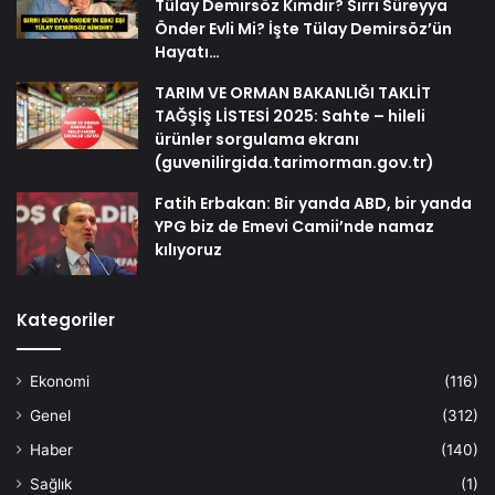
Tülay Demirsöz Kimdir? Sırrı Süreyya
Önder Evli Mi? İşte Tülay Demirsöz’ün
Hayatı…
TARIM VE ORMAN BAKANLIĞI TAKLİT
TAĞŞİŞ LİSTESİ 2025: Sahte – hileli
ürünler sorgulama ekranı
(guvenilirgida.tarimorman.gov.tr)
Fatih Erbakan: Bir yanda ABD, bir yanda
YPG biz de Emevi Camii’nde namaz
kılıyoruz
Kategoriler
Ekonomi
(116)
Genel
(312)
Haber
(140)
Sağlık
(1)