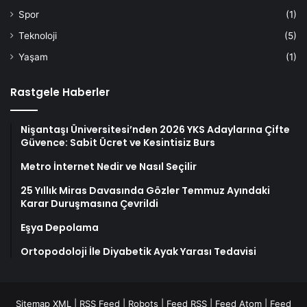
Spor
(1)
Teknoloji
(5)
Yaşam
(1)
Rastgele Haberler
Nişantaşı Üniversitesi’nden 2026 YKS Adaylarına Çifte
Güvence: Sabit Ücret ve Kesintisiz Burs
Metro İnternet Nedir ve Nasıl Seçilir
25 Yıllık Miras Davasında Gözler Temmuz Ayındaki
Karar Duruşmasına Çevrildi
Eşya Depolama
Ortopodoloji İle Diyabetik Ayak Yarası Tedavisi
Sitemap XML
|
RSS Feed
|
Robots
|
Feed RSS
|
Feed Atom
|
Feed