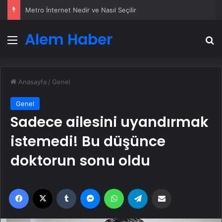
Metro İnternet Nedir ve Nasıl Seçilir
Alem Haber
Menü
A
Anasayfa
/
Genel
Genel
Sadece ailesini uyandırmak
istemedi! Bu düşünce
doktorun sonu oldu
Facebook
X
Tumblr
Messenger
WhatsApp
Telegram
Email'den paylaş