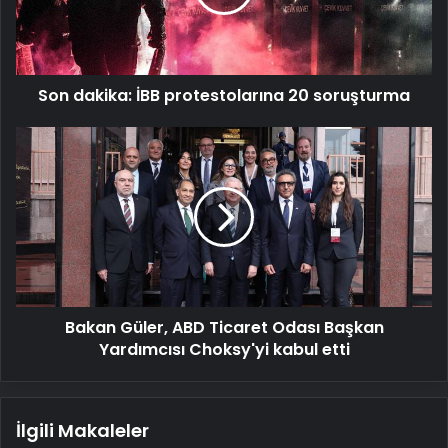
soruşturma
Son dakika: İBB protestolarına 20 soruşturma
Bakan
Güler,
ABD
Ticaret
Odası
Başkan
Yardımcısı
Choksy'yi
kabul
Bakan Güler, ABD Ticaret Odası Başkan
etti
Yardımcısı Choksy'yi kabul etti
İlgili Makaleler