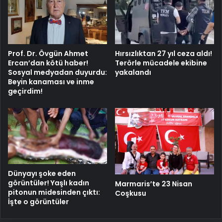
Prof. Dr. Övgün Ahmet
Hırsızlıktan 27 yıl ceza aldı!
Ercan’dan kötü haber!
Terörle mücadele ekibine
Sosyal medyadan duyurdu:
yakalandı
Beyin kanaması ve inme
geçirdim!
Dünyayı şoke eden
görüntüler! Yaşlı kadın
Marmaris’te 23 Nisan
pitonun midesinden çıktı:
Coşkusu
İşte o görüntüler