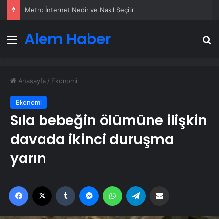
Metro İnternet Nedir ve Nasıl Seçilir
Alem Haber
Menü
A
Anasayfa
/
Ekonomi
Ekonomi
Sıla bebeğin ölümüne ilişkin
davada ikinci duruşma
yarın
Facebook
X
Tumblr
Messenger
WhatsApp
Telegram
Email'den paylaş