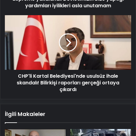
asla
yardımları iyilikleri asla unutamam
unutamam
CHP'li
Kartal
Belediyesi'nde
usulsüz
ihale
skandalı!
Bilirkişi
raporları
gerçeği
CHP'li Kartal Belediyesi'nde usulsüz ihale
ortaya
çıkardı
skandalı! Bilirkişi raporları gerçeği ortaya
çıkardı
İlgili Makaleler