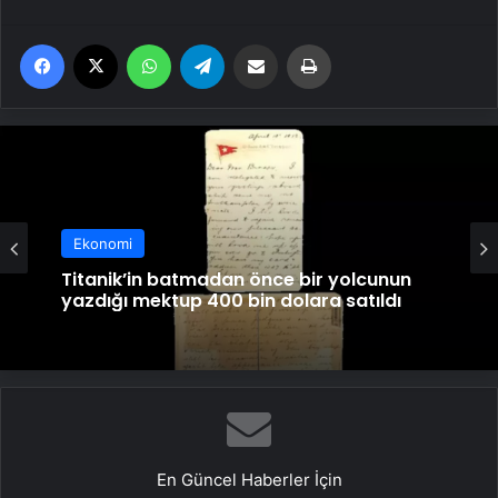
Facebook
X
WhatsApp
Telegram
Email'den paylaş
Yaz
Ekonomi
Titanik’in batmadan önce bir yolcunun
yazdığı mektup 400 bin dolara satıldı
En Güncel Haberler İçin