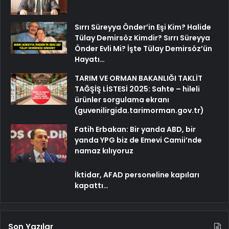
Sırrı Süreyya Önder’in Eşi Kim? Halide
Tülay Demirsöz Kimdir? Sırrı Süreyya
Önder Evli Mi? İşte Tülay Demirsöz’ün
Hayatı…
TARIM VE ORMAN BAKANLIĞI TAKLİT
TAĞŞİŞ LİSTESİ 2025: Sahte – hileli
ürünler sorgulama ekranı
(guvenilirgida.tarimorman.gov.tr)
Fatih Erbakan: Bir yanda ABD, bir
yanda YPG biz de Emevi Camii’nde
namaz kılıyoruz
İktidar, AFAD personeline kapıları
kapattı…
Son Yazılar