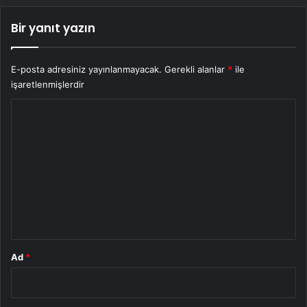
Bir yanıt yazın
E-posta adresiniz yayınlanmayacak.
Gerekli alanlar
*
ile
işaretlenmişlerdir
Y
o
r
u
m
*
Ad
*