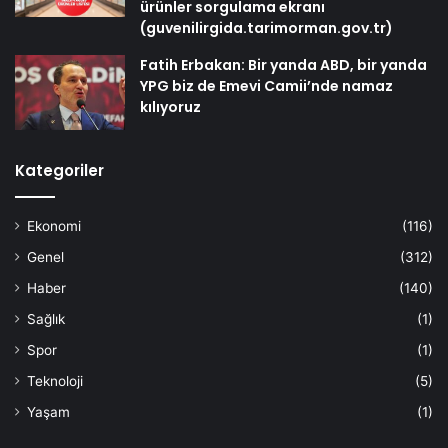
ürünler sorgulama ekranı
(guvenilirgida.tarimorman.gov.tr)
Fatih Erbakan: Bir yanda ABD, bir yanda
YPG biz de Emevi Camii’nde namaz
kılıyoruz
Kategoriler
Ekonomi
(116)
Genel
(312)
Haber
(140)
Sağlık
(1)
Spor
(1)
Teknoloji
(5)
Yaşam
(1)