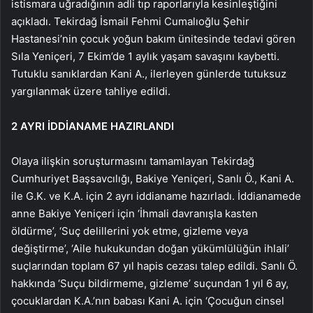
istismara uğradığının adli tıp raporlarıyla kesinleştiğini
açıkladı. Tekirdağ İsmail Fehmi Cumalıoğlu Şehir
Hastanesi’nin çocuk yoğun bakım ünitesinde tedavi gören
Sıla Yeniçeri, 7 Ekim’de 1 aylık yaşam savaşını kaybetti.
Tutuklu sanıklardan Kani A., ilerleyen günlerde tutuksuz
yargılanmak üzere tahliye edildi.
2 AYRI İDDİANAME HAZIRLANDI
Olaya ilişkin soruşturmasını tamamlayan Tekirdağ
Cumhuriyet Başsavcılığı, Bakiye Yeniçeri, Sanlı Ö., Kani A.
ile G.K. ve K.A. için 2 ayrı iddianame hazırladı. İddianamede
anne Bakiye Yeniçeri için ‘İhmali davranışla kasten
öldürme’, ‘Suç delillerini yok etme, gizleme veya
değiştirme’, ‘Aile hukukundan doğan yükümlülüğün ihlali’
suçlarından toplam 67 yıl hapis cezası talep edildi. Sanlı Ö.
hakkında ‘Suçu bildirmeme, gizleme’ suçundan 1 yıl 6 ay,
çocuklardan K.A.’nın babası Kani A. için ‘Çocuğun cinsel