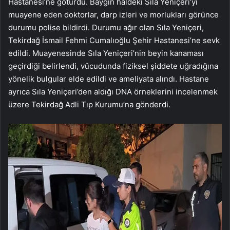
Hastanesi’ne götürdü. Baygın haldeki Sıla Yeniçeri’yi
muayene eden doktorlar, darp izleri ve morlukları görünce
durumu polise bildirdi. Durumu ağır olan Sıla Yeniçeri,
Tekirdağ İsmail Fehmi Cumalıoğlu Şehir Hastanesi’ne sevk
edildi. Muayenesinde Sıla Yeniçeri’nin beyin kanaması
geçirdiği belirlendi, vücudunda fiziksel şiddete uğradığına
yönelik bulgular elde edildi ve ameliyata alındı. Hastane
ayrıca Sıla Yeniçeri’den aldığı DNA örneklerini incelenmek
üzere Tekirdağ Adli Tıp Kurumu’na gönderdi.