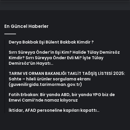
En Güncel Haberler
Derya Bakbak Eşi Bülent Bakbak Kimdir ?
Sırrı Süreyya Önder’in Eşi Kim? Halide Tülay Demirsöz
Kimdir? Sırrı Süreyya Önder Evli Mi? İşte Tülay
Demirsöz’ün Hayatı…
TARIM VE ORMAN BAKANLIĞI TAKLİT TAĞŞİŞ LİSTESİ 2025:
Sahte – hileli ürünler sorgulama ekranı
(guvenilirgida.tarimorman.gov.tr)
Fatih Erbakan: Bir yanda ABD, bir yanda YPG biz de
Emevi Camii’nde namaz kılıyoruz
İktidar, AFAD personeline kapıları kapattı…