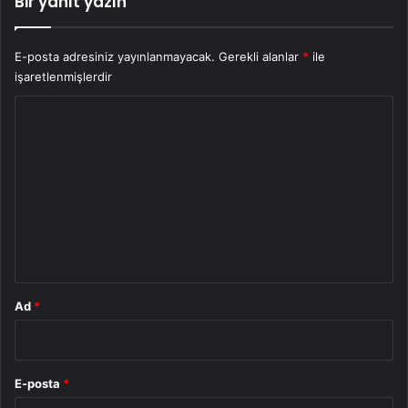
Bir yanıt yazın
E-posta adresiniz yayınlanmayacak.
Gerekli alanlar
*
ile
işaretlenmişlerdir
Y
o
r
u
m
*
Ad
*
E-posta
*