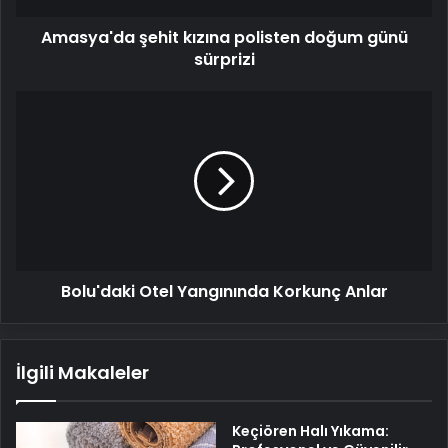
Amasya'da şehit kızına polisten doğum günü
sürprizi
Bolu'daki
Otel
Yangınında
Korkunç
Anlar
Bolu'daki Otel Yangınında Korkunç Anlar
İlgili Makaleler
Keçiören Halı Yıkama: