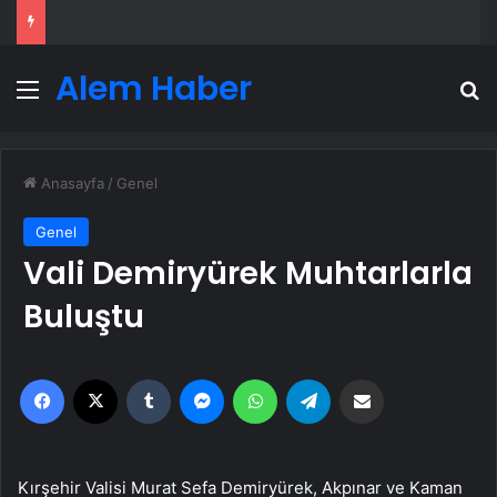
Alem Haber
Menü
A
Anasayfa
/
Genel
Genel
Vali Demiryürek Muhtarlarla
Buluştu
Facebook
X
Tumblr
Messenger
WhatsApp
Telegram
Email'den paylaş
Kırşehir Valisi Murat Sefa Demiryürek, Akpınar ve Kaman