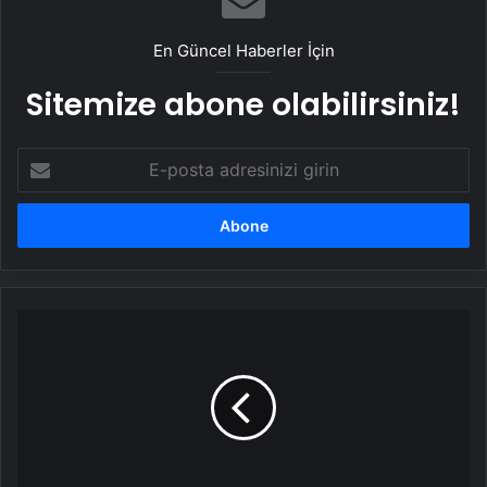
En Güncel Haberler İçin
Sitemize abone olabilirsiniz!
E-
posta
adresinizi
girin
Amasya'da
şehit
kızına
polisten
doğum
günü
sürprizi