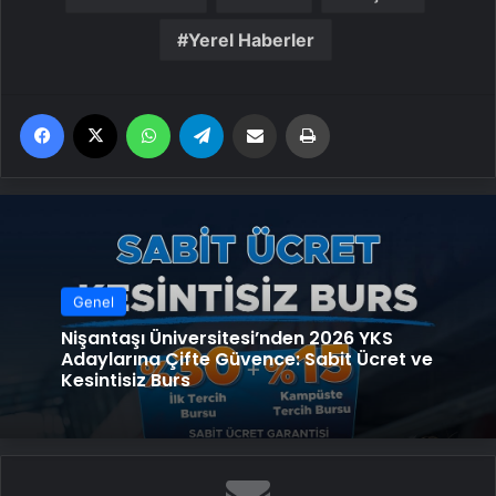
Yerel Haberler
Facebook
X
WhatsApp
Telegram
Email'den paylaş
Yaz
Genel
Nişantaşı Üniversitesi’nden 2026 YKS
Adaylarına Çifte Güvence: Sabit Ücret ve
Kesintisiz Burs