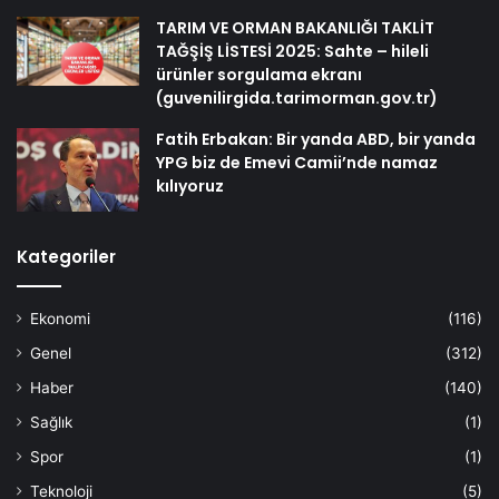
TARIM VE ORMAN BAKANLIĞI TAKLİT
TAĞŞİŞ LİSTESİ 2025: Sahte – hileli
ürünler sorgulama ekranı
(guvenilirgida.tarimorman.gov.tr)
Fatih Erbakan: Bir yanda ABD, bir yanda
YPG biz de Emevi Camii’nde namaz
kılıyoruz
Kategoriler
Ekonomi
(116)
Genel
(312)
Haber
(140)
Sağlık
(1)
Spor
(1)
Teknoloji
(5)