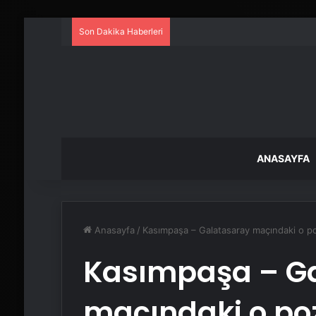
Son Dakika Haberleri
ANASAYFA
Anasayfa
/
Kasımpaşa – Galatasaray maçındaki o pozis
Kasımpaşa – G
maçındaki o poz