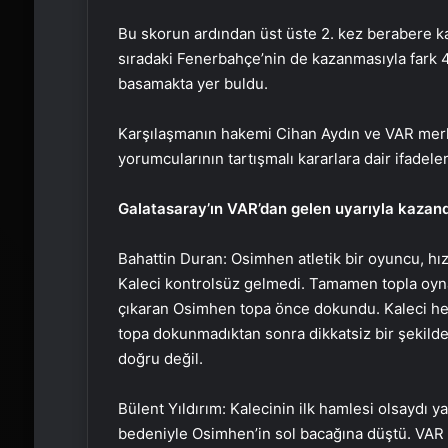
Bu skorun ardından üst üste 2. kez berabere ka
sıradaki Fenerbahçe’nin de kazanmasıyla fark 4’
basamakta yer buldu.
Karşılaşmanın hakemi Cihan Aydın ve VAR merkez
yorumcularının tartışmalı kararlara dair ifadeler
Galatasaray’ın VAR’dan gelen uyarıyla kazand
Bahattin Duran: Osimhen atletik bir oyuncu, hı
Kaleci kontrolsüz gelmedi. Tamamen topla oynam
çıkaran Osimhen topa önce dokundu. Kaleci her
topa dokunmadıktan sonra dikkatsiz bir şekild
doğru değil.
Bülent Yıldırım: Kalecinin ilk hamlesi olsaydı
bedeniyle Osimhen’in sol bacağına düştü. VAR 