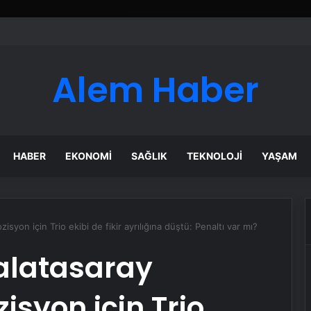
Alem Haber
HABER
EKONOMI
SAĞLIK
TEKNOLOJI
YAŞAM
yon için Trio ekibi de fikir ayrılığına düştü: Penaltı var mı?
alatasaray
isyon için Trio