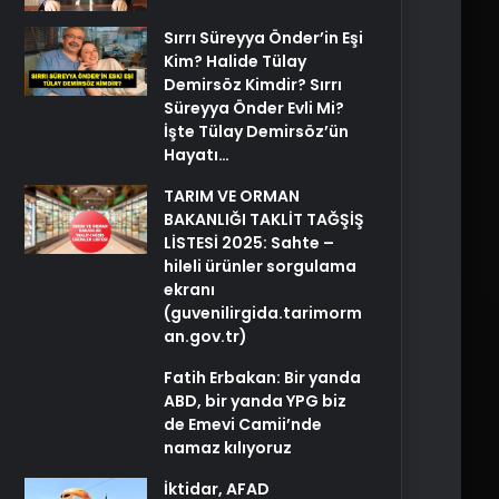
Sırrı Süreyya Önder’in Eşi
Kim? Halide Tülay
Demirsöz Kimdir? Sırrı
Süreyya Önder Evli Mi?
İşte Tülay Demirsöz’ün
Hayatı…
TARIM VE ORMAN
BAKANLIĞI TAKLİT TAĞŞİŞ
LİSTESİ 2025: Sahte –
hileli ürünler sorgulama
ekranı
(guvenilirgida.tarimorm
an.gov.tr)
Fatih Erbakan: Bir yanda
ABD, bir yanda YPG biz
de Emevi Camii’nde
namaz kılıyoruz
İktidar, AFAD