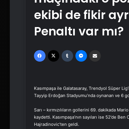
ekibi de fikir ay
Penaltı var mı?
Facebook
X
Tumblr
Messenger
Email'den paylaş
Kasımpaşa ile Galatasaray, Trendyol Süper Lig’
Tayyip Erdoğan Stadyumu’nda oynanan ve 6 golü
Sarı – kırmızılıların gollerini 69. dakikada Mar
kaydetti. Kasımpaşa’nın sayıları ise 52’de Ben 
Hajradinovic’ten geldi.