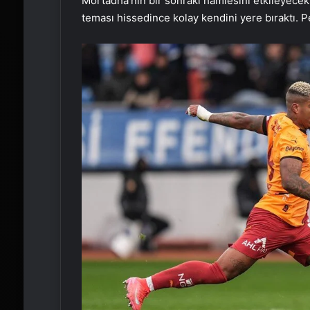
Mortadha’nın bir sonraki hamlesini etkileyece
teması hissedince kolay kendini yere bıraktı. Pe