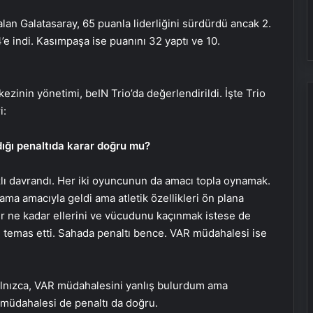
lan Galatasaray, 65 puanla liderliğini sürdürdü ancak 2.
e indi. Kasımpaşa ise puanını 32 yaptı ve 10.
inin yönetimi, beIN Trio’da değerlendirildi. İşte Trio
i:
ığı penaltıda karar doğru mu?
zlı davrandı. Her iki oyuncunun da amacı topla oynamak.
a amacıyla geldi ama atletik özellikleri ön plana
 ne kadar ellerini ve vücudunu kaçınmak istese de
e temas etti. Sahada penaltı bence. VAR müdahalesi ise
 yalnızca, VAR müdahalesini yanlış bulurdum ama
müdahalesi de penaltı da doğru.