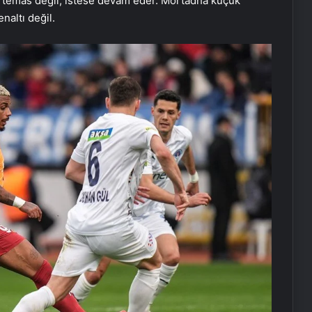
k temas değil, istese devam eder. Mortadha küçük
naltı değil.