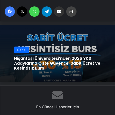
Facebook
X
WhatsApp
Telegram
Email'den paylaş
Yaz
Genel
Nişantaşı Üniversitesi’nden 2026 YKS
Adaylarına Çifte Güvence: Sabit Ücret ve
Kesintisiz Burs
En Güncel Haberler İçin