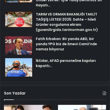
Hayatı…
TARIM VE ORMAN BAKANLIĞI TAKLİT
TAĞŞİŞ LİSTESİ 2025: Sahte – hileli
ürünler sorgulama ekranı
(guvenilirgida.tarimorman.gov.tr)
Fatih Erbakan: Bir yanda ABD, bir
yanda YPG biz de Emevi Camii’nde
namaz kılıyoruz
İktidar, AFAD personeline kapıları
kapattı…
Son Yazılar