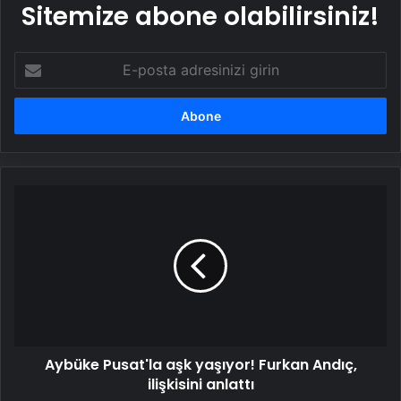
Sitemize abone olabilirsiniz!
E-
posta
adresinizi
girin
Aybüke
Pusat'la
aşk
yaşıyor!
Furkan
Andıç,
ilişkisini
anlattı
Aybüke Pusat'la aşk yaşıyor! Furkan Andıç,
ilişkisini anlattı