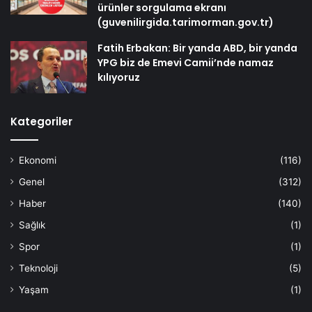
ürünler sorgulama ekranı
(guvenilirgida.tarimorman.gov.tr)
Fatih Erbakan: Bir yanda ABD, bir yanda
YPG biz de Emevi Camii’nde namaz
kılıyoruz
Kategoriler
Ekonomi
(116)
Genel
(312)
Haber
(140)
Sağlık
(1)
Spor
(1)
Teknoloji
(5)
Yaşam
(1)