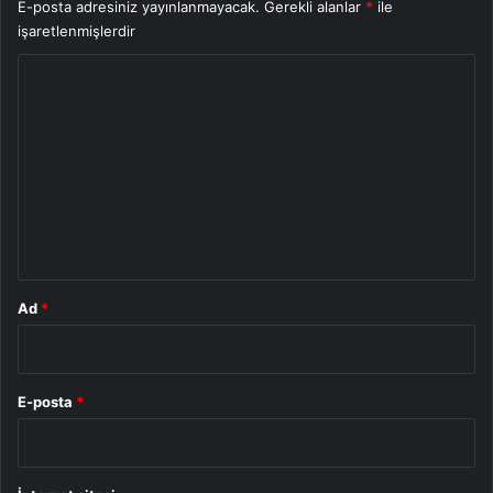
E-posta adresiniz yayınlanmayacak.
Gerekli alanlar
*
ile
işaretlenmişlerdir
Y
o
r
u
m
*
Ad
*
E-posta
*