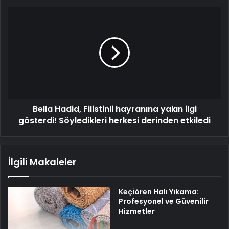
Bella
Hadid,
Filistinli
hayranına
yakın
ilgi
gösterdi!
Söyledikleri
herkesi
Bella Hadid, Filistinli hayranına yakın ilgi
derinden
etkiledi
gösterdi! Söyledikleri herkesi derinden etkiledi
İlgili Makaleler
Keçiören Halı Yıkama:
Profesyonel ve Güvenilir
Hizmetler