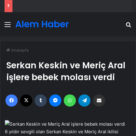
Alem Haber
Menü
A
Anasayfa
Serkan Keskin ve Meriç Aral
işlere bebek molası verdi
Facebook
X
Tumblr
Messenger
WhatsApp
Telegram
Email'den paylaş
6 yıldır sevgili olan Serkan Keskin ve Meriç Aral ikilisi