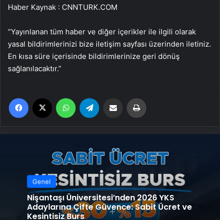
Haber Kaynak : CNNTURK.COM
“Yayınlanan tüm haber ve diğer içerikler ile ilgili olarak
yasal bildirimlerinizi bize iletişim sayfası üzerinden iletiniz.
En kısa süre içerisinde bildirimlerinize geri dönüş
sağlanılacaktır.”
Facebook
X
WhatsApp
Telegram
Email'den paylaş
Yaz
Genel
Nişantaşı Üniversitesi’nden 2026 YKS
Adaylarına Çifte Güvence: Sabit Ücret ve
Kesintisiz Burs