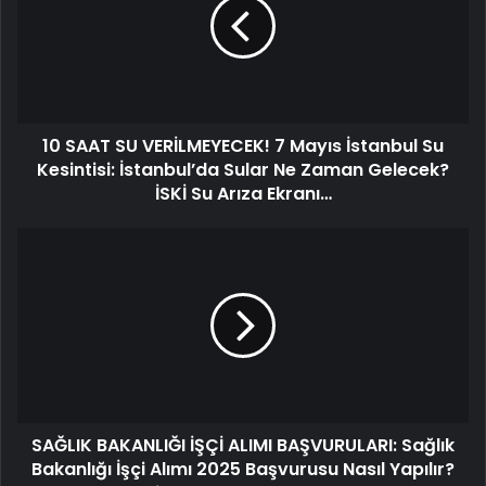
VERİLMEYECEK!
7
Mayıs
İstanbul
Su
Kesintisi:
10 SAAT SU VERİLMEYECEK! 7 Mayıs İstanbul Su
İstanbul’da
Sular
Kesintisi: İstanbul’da Sular Ne Zaman Gelecek?
Ne
İSKİ Su Arıza Ekranı…
Zaman
Gelecek?
SAĞLIK
İSKİ
BAKANLIĞI
Su
İŞÇİ
Arıza
ALIMI
Ekranı…
BAŞVURULARI:
Sağlık
Bakanlığı
İşçi
Alımı
SAĞLIK BAKANLIĞI İŞÇİ ALIMI BAŞVURULARI: Sağlık
2025
Başvurusu
Bakanlığı İşçi Alımı 2025 Başvurusu Nasıl Yapılır?