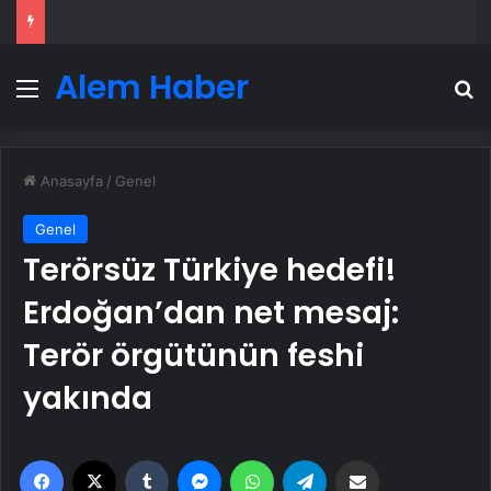
Alem Haber
Menü
A
Anasayfa
/
Genel
Genel
Terörsüz Türkiye hedefi!
Erdoğan’dan net mesaj:
Terör örgütünün feshi
yakında
Facebook
X
Tumblr
Messenger
WhatsApp
Telegram
Email'den paylaş