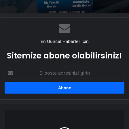
En Güncel Haberler İçin
Sitemize abone olabilirsiniz!
E-
posta
adresinizi
girin
10
SAAT
SU