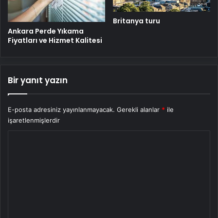
Britanya turu
Ankara Perde Yıkama
Fiyatları ve Hizmet Kalitesi
Bir yanıt yazın
E-posta adresiniz yayınlanmayacak.
Gerekli alanlar
*
ile
işaretlenmişlerdir
Y
o
r
u
m
*