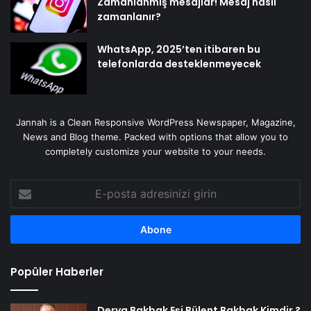
Zamanlanmış mesajlar! Mesaj nasıl
zamanlanır?
WhatsApp, 2025’ten itibaren bu
telefonlarda desteklenmeyecek
Jannah is a Clean Responsive WordPress Newspaper, Magazine,
News and Blog theme. Packed with options that allow you to
completely customize your website to your needs.
E-
posta
adresinizi
girin
Popüler Haberler
Derya Bakbak Eşi Bülent Bakbak Kimdir ?