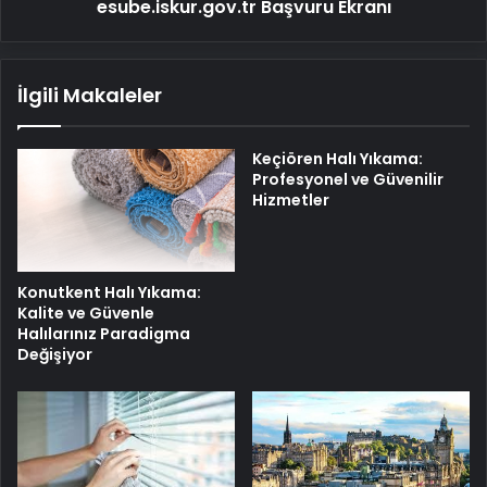
Nasıl
esube.iskur.gov.tr Başvuru Ekranı
Yapılır?
esube.iskur.gov.tr
Başvuru
İlgili Makaleler
Ekranı
Keçiören Halı Yıkama:
Profesyonel ve Güvenilir
Hizmetler
Konutkent Halı Yıkama:
Kalite ve Güvenle
Halılarınız Paradigma
Değişiyor