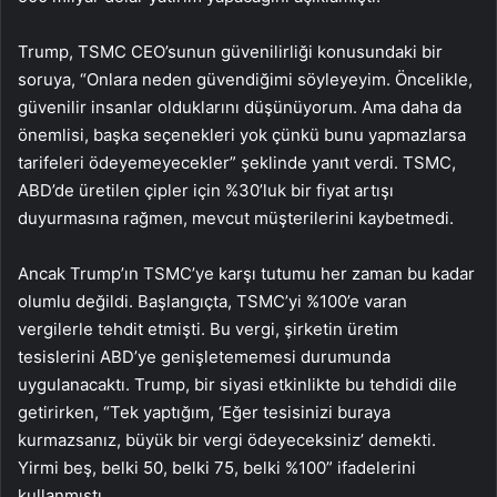
Trump, TSMC CEO’sunun güvenilirliği konusundaki bir
soruya, “Onlara neden güvendiğimi söyleyeyim. Öncelikle,
güvenilir insanlar olduklarını düşünüyorum. Ama daha da
önemlisi, başka seçenekleri yok çünkü bunu yapmazlarsa
tarifeleri ödeyemeyecekler” şeklinde yanıt verdi. TSMC,
ABD’de üretilen çipler için %30’luk bir fiyat artışı
duyurmasına rağmen, mevcut müşterilerini kaybetmedi.
Ancak Trump’ın TSMC’ye karşı tutumu her zaman bu kadar
olumlu değildi. Başlangıçta, TSMC’yi %100’e varan
vergilerle tehdit etmişti. Bu vergi, şirketin üretim
tesislerini ABD’ye genişletememesi durumunda
uygulanacaktı. Trump, bir siyasi etkinlikte bu tehdidi dile
getirirken, “Tek yaptığım, ‘Eğer tesisinizi buraya
kurmazsanız, büyük bir vergi ödeyeceksiniz’ demekti.
Yirmi beş, belki 50, belki 75, belki %100” ifadelerini
kullanmıştı.