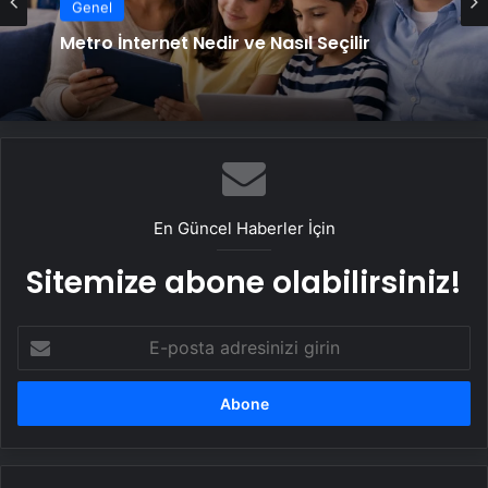
Genel
Metro İnternet Nedir ve Nasıl Seçilir
En Güncel Haberler İçin
Sitemize abone olabilirsiniz!
E-
posta
adresinizi
girin