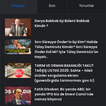
Popüler
Son
Yorumlar
Derya Bakbak Eşi Bülent Bakbak
Kimdir ?
Sırrı Süreyya Önder’in Eşi Kim? Halide
Tülay Demirsöz Kimdir? Sırrı Süreyya
Önder Evli Mi? İşte Tülay Demirsöz’ün
Hayatı…
TARIM VE ORMAN BAKANLIĞI TAKLİT
TAĞŞİŞ LİSTESİ 2025: Sahte – hileli
ürünler sorgulama ekranı
(guvenilirgida.tarimorman.gov.tr)
Fatih Erbakan: Bir yanda ABD, bir
yanda YPG biz de Emevi Camii’nde
namaz kılıyoruz