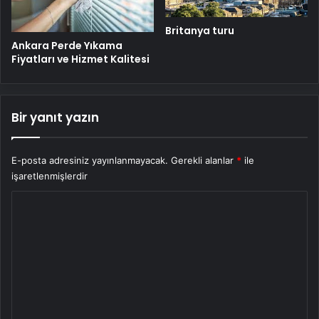
Britanya turu
Ankara Perde Yıkama
Fiyatları ve Hizmet Kalitesi
Bir yanıt yazın
E-posta adresiniz yayınlanmayacak.
Gerekli alanlar
*
ile
işaretlenmişlerdir
Y
o
r
u
m
*