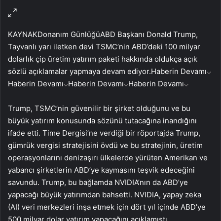
KAYNAK
Donanım Günlüğü
ABD Başkanı Donald Trump,
Tayvanlı yarı iletken devi TSMC’nin ABD’deki 100 milyar
dolarlık çip üretim yatırım paketi hakkında oldukça açık
sözlü açıklamalar yapmaya devam ediyor.
Haberin Devamı
Haberin Devamı
Haberin Devamı
Haberin Devamı
Trump, TSMC’nin güvenilir bir şirket olduğunu ve bu
büyük yatırım konusunda sözünü tutacağına inandığını
ifade etti. Time Dergisi’ne verdiği bir röportajda Trump,
gümrük vergisi stratejisini övdü ve bu stratejinin, üretim
operasyonlarını denizaşırı ülkelerde yürüten Amerikan ve
yabancı şirketlerin ABD’ye kaymasını teşvik edeceğini
savundu. Trump, bu bağlamda NVIDIA’nın da ABD’ye
yapacağı büyük yatırımdan bahsetti. NVIDIA, yapay zeka
(AI) veri merkezleri inşa etmek için dört yıl içinde ABD’ye
500 milyar dolar yatırım yapacağını açıklamıştı.