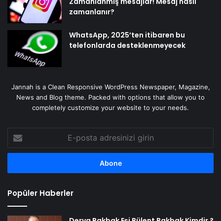
Zamanlanmış mesajlar! Mesaj nasıl
zamanlanır?
WhatsApp, 2025’ten itibaren bu
telefonlarda desteklenmeyecek
Jannah is a Clean Responsive WordPress Newspaper, Magazine,
News and Blog theme. Packed with options that allow you to
completely customize your website to your needs.
E-
posta
adresinizi
girin
Popüler Haberler
Derya Bakbak Eşi Bülent Bakbak Kimdir ?