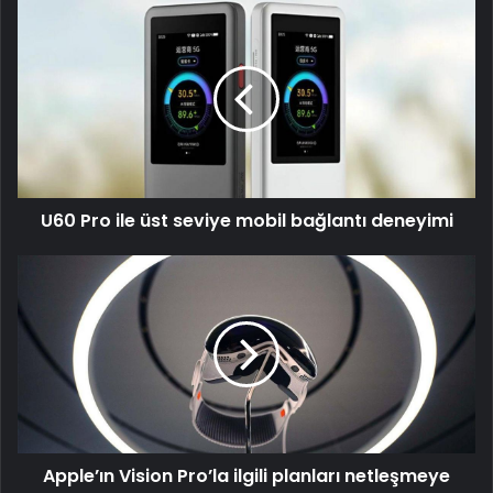
U60
Pro
ile
üst
seviye
mobil
bağlantı
deneyimi
U60 Pro ile üst seviye mobil bağlantı deneyimi
Apple’ın
Vision
Pro’la
ilgili
planları
netleşmeye
başladı
Apple’ın Vision Pro’la ilgili planları netleşmeye