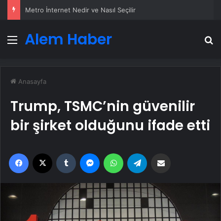
Metro İnternet Nedir ve Nasıl Seçilir
Alem Haber
Menü
A
Anasayfa
Trump, TSMC’nin güvenilir
bir şirket olduğunu ifade etti
Facebook
X
Tumblr
Messenger
WhatsApp
Telegram
Email'den paylaş