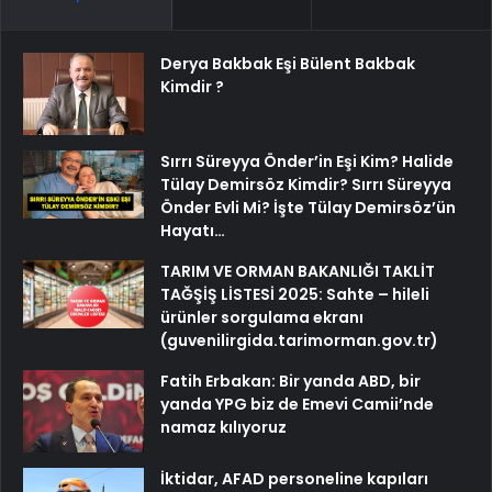
Derya Bakbak Eşi Bülent Bakbak
Kimdir ?
Sırrı Süreyya Önder’in Eşi Kim? Halide
Tülay Demirsöz Kimdir? Sırrı Süreyya
Önder Evli Mi? İşte Tülay Demirsöz’ün
Hayatı…
TARIM VE ORMAN BAKANLIĞI TAKLİT
TAĞŞİŞ LİSTESİ 2025: Sahte – hileli
ürünler sorgulama ekranı
(guvenilirgida.tarimorman.gov.tr)
Fatih Erbakan: Bir yanda ABD, bir
yanda YPG biz de Emevi Camii’nde
namaz kılıyoruz
İktidar, AFAD personeline kapıları