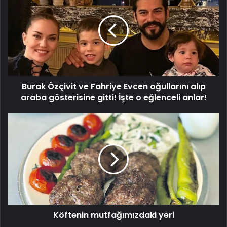
ve
Fahriye
Evcen
oğullarını
alıp
araba
gösterisine
Burak Özçivit ve Fahriye Evcen oğullarını alıp
gitti!
İşte
araba gösterisine gitti! İşte o eğlenceli anlar!
o
eğlenceli
Köftenin
anlar!
mutfağımızdaki
yeri
Köftenin mutfağımızdaki yeri