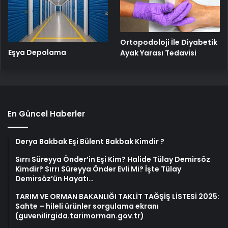
Ortopodoloji İle Diyabetik
Eşya Depolama
Ayak Yarası Tedavisi
En Güncel Haberler
Derya Bakbak Eşi Bülent Bakbak Kimdir ?
Sırrı Süreyya Önder’in Eşi Kim? Halide Tülay Demirsöz
Kimdir? Sırrı Süreyya Önder Evli Mi? İşte Tülay
Demirsöz’ün Hayatı…
TARIM VE ORMAN BAKANLIĞI TAKLİT TAĞŞİŞ LİSTESİ 2025:
Sahte – hileli ürünler sorgulama ekranı
(guvenilirgida.tarimorman.gov.tr)