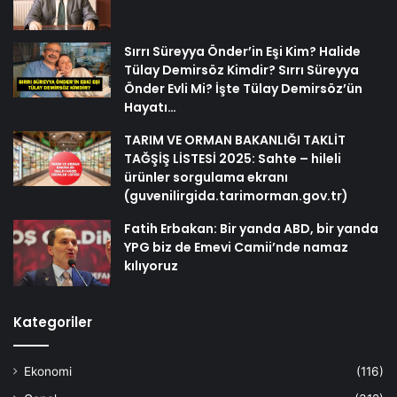
Sırrı Süreyya Önder’in Eşi Kim? Halide
Tülay Demirsöz Kimdir? Sırrı Süreyya
Önder Evli Mi? İşte Tülay Demirsöz’ün
Hayatı…
TARIM VE ORMAN BAKANLIĞI TAKLİT
TAĞŞİŞ LİSTESİ 2025: Sahte – hileli
ürünler sorgulama ekranı
(guvenilirgida.tarimorman.gov.tr)
Fatih Erbakan: Bir yanda ABD, bir yanda
YPG biz de Emevi Camii’nde namaz
kılıyoruz
Kategoriler
Ekonomi
(116)