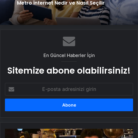
Metro İnternet Nedir ve Nasıl Seçilir
En Güncel Haberler İçin
Sitemize abone olabilirsiniz!
E-
posta
adresinizi
girin
Burak
Özçivit