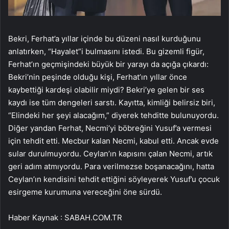
Bekri, Ferhat’a yıllar içinde bu düzeni nasıl kurduğunu
anlatırken, “Hayalet”i bulmasını istedi. Bu gizemli figür,
Ferhat’ın geçmişindeki büyük bir yarayı da açığa çıkardı:
Bekri’nin peşinde olduğu kişi, Ferhat’ın yıllar önce
kaybettiği kardeşi olabilir miydi? Bekri’ye gelen bir ses
kaydı ise tüm dengeleri sarstı. Kayıtta, kimliği belirsiz biri,
“Elindeki her şeyi alacağım,” diyerek tehditte bulunuyordu.
Diğer yandan Ferhat, Necmi’yi böbreğini Yusuf’a vermesi
için tehdit etti. Mecbur kalan Necmi, kabul etti. Ancak evde
sular durulmuyordu. Ceylan’ın kapısını çalan Necmi, artık
geri adım atmıyordu. Para verilmezse boşanacağını, hatta
Ceylan’ın kendisini tehdit ettiğini söyleyerek Yusuf’u çocuk
esirgeme kurumuna vereceğini öne sürdü.
Haber Kaynak : SABAH.COM.TR