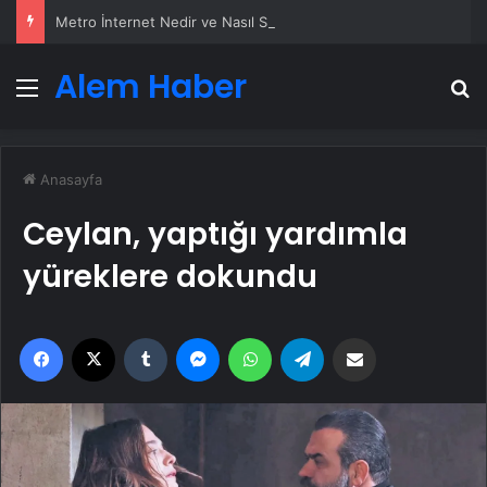
Metro İnternet Nedir ve Nasıl Seçilir
Alem Haber
Menü
A
Anasayfa
Ceylan, yaptığı yardımla
yüreklere dokundu
Facebook
X
Tumblr
Messenger
WhatsApp
Telegram
Email'den paylaş