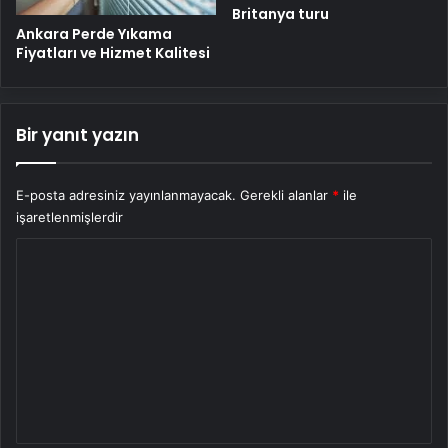
Britanya turu
Ankara Perde Yıkama
Fiyatları ve Hizmet Kalitesi
Bir yanıt yazın
E-posta adresiniz yayınlanmayacak.
Gerekli alanlar
*
ile
işaretlenmişlerdir
Y
o
r
u
m
*