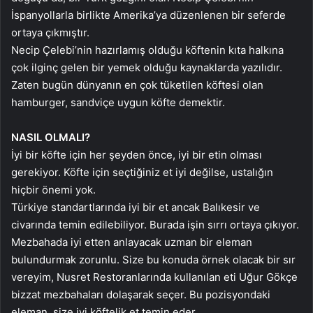
İspanyollarla birlikte Amerika’ya düzenlenen bir seferde
ortaya çıkmıştır.
Necip Çelebi’nin hazırlamış olduğu köftenin kıta halkına
çok ilginç gelen bir yemek olduğu kaynaklarda yazılıdır.
Zaten bugün dünyanın en çok tüketilen köftesi olan
hamburger, sandviçe uygun köfte demektir.
NASIL OLMALI?
İyi bir köfte için her şeyden önce, iyi bir etin olması
gerekiyor. Köfte için seçtiğiniz et iyi değilse, ustalığın
hiçbir önemi yok.
Türkiye standartlarında iyi bir et ancak Balıkesir ve
civarında temin edilebiliyor. Burada işin sırrı ortaya çıkıyor.
Mezbahada iyi etten anlayacak uzman bir eleman
bulundurmak zorunlu. Size bu konuda örnek olacak bir sır
vereyim, Nusret Restoranlarında kullanılan eti Uğur Gökçe
bizzat mezbahaları dolaşarak seçer. Bu pozisyondaki
eleman, size iyi köftelik et temin eder.