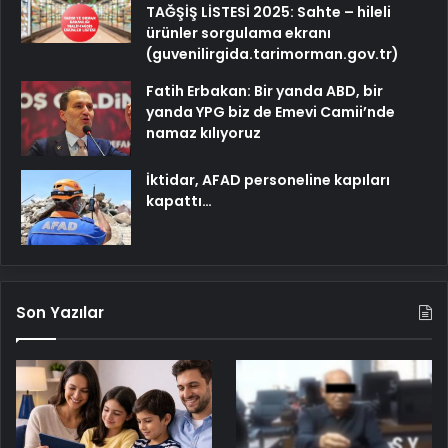
TAĞŞİŞ LİSTESİ 2025: Sahte – hileli
ürünler sorgulama ekranı
(guvenilirgida.tarimorman.gov.tr)
Fatih Erbakan: Bir yanda ABD, bir
yanda YPG biz de Emevi Camii’nde
namaz kılıyoruz
İktidar, AFAD personeline kapıları
kapattı…
Son Yazılar