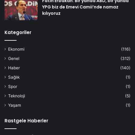
Fatih Erbakan: Bir yanda ABD, bir yanda
YPG biz de Emevi Camii’nde namaz
kılıyoruz
Kategoriler
Ekonomi
(116)
Genel
(312)
Haber
(140)
Sağlık
(1)
Spor
(1)
Teknoloji
(5)
Yaşam
(1)
Rastgele Haberler