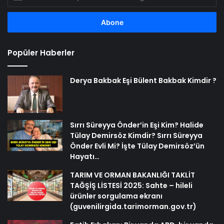
posta
adresinizi
girin
Popüler Haberler
Derya Bakbak Eşi Bülent Bakbak Kimdir ?
Sırrı Süreyya Önder’in Eşi Kim? Halide
Tülay Demirsöz Kimdir? Sırrı Süreyya
Önder Evli Mi? İşte Tülay Demirsöz’ün
Hayatı…
TARIM VE ORMAN BAKANLIĞI TAKLİT
TAĞŞİŞ LİSTESİ 2025: Sahte – hileli
ürünler sorgulama ekranı
(guvenilirgida.tarimorman.gov.tr)