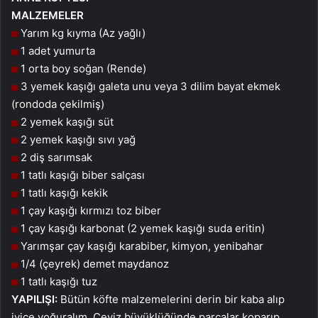
MALZEMELER
Yarım kg kıyma (Az yağlı)
1 adet yumurta
1 orta boy soğan (Rende)
3 yemek kaşığı galeta unu veya 3 dilim bayat ekmek
(rondoda çekilmiş)
2 yemek kaşığı süt
2 yemek kaşığı sıvı yağ
2 diş sarımsak
1 tatlı kaşığı biber salçası
1 tatlı kaşığı kekik
1 çay kaşığı kırmızı toz biber
1 çay kaşığı karbonat (2 yemek kaşığı suda eritin)
Yarımşar çay kaşığı karabiber, kimyon, yenibahar
1/4 (çeyrek) demet maydanoz
1 tatlı kaşığı tuz
YAPILIŞI:
Bütün köfte malzemelerini derin bir kaba alıp
iyice yoğuralım. Ceviz büyüklüğünde parçalar koparıp