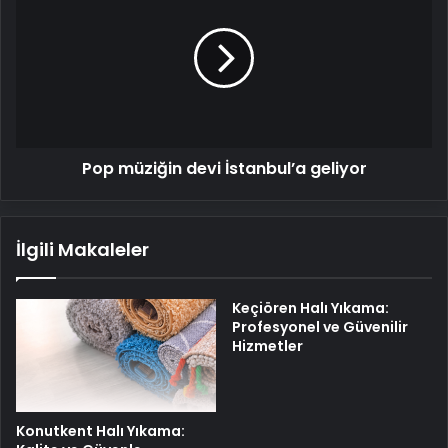
devi
İstanbul’a
geliyor
Pop müziğin devi İstanbul’a geliyor
İlgili Makaleler
Keçiören Halı Yıkama:
Profesyonel ve Güvenilir
Hizmetler
Konutkent Halı Yıkama: