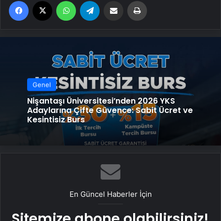
Facebook
X
WhatsApp
Telegram
Email'den paylaş
Yaz
Genel
Nişantaşı Üniversitesi’nden 2026 YKS
Adaylarına Çifte Güvence: Sabit Ücret ve
Kesintisiz Burs
En Güncel Haberler İçin
Sitemize abone olabilirsiniz!