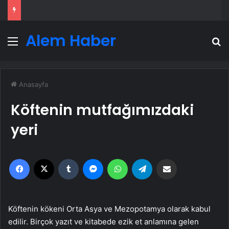
Alem Haber
Menü
A
Anasayfa
Köftenin mutfağımızdaki
yeri
Facebook
X
Tumblr
Messenger
WhatsApp
Telegram
Email'den paylaş
Köftenin kökeni Orta Asya ve Mezopotamya olarak kabul
edilir. Birçok yazıt ve kitabede ezik et anlamına gelen