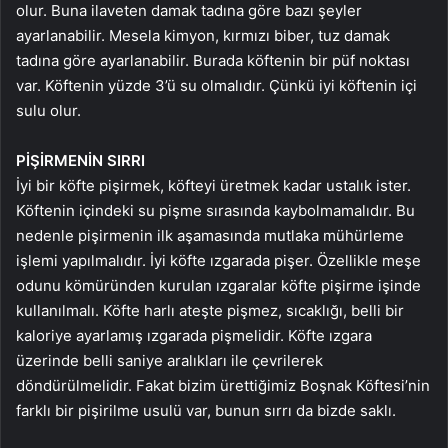
olur. Buna ilaveten damak tadına göre bazı şeyler
ayarlanabilir. Mesela kimyon, kırmızı biber, tuz damak
tadına göre ayarlanabilir. Burada köftenin bir püf noktası
var. Köftenin yüzde 3’ü su olmalıdır. Çünkü iyi köftenin içi
sulu olur.
PİŞİRMENİN SIRRI
İyi bir köfte pişirmek, köfteyi üretmek kadar ustalık ister.
Köftenin içindeki su pişme sırasında kaybolmamalıdır. Bu
nedenle pişirmenin ilk aşamasında mutlaka mühürleme
işlemi yapılmalıdır. İyi köfte ızgarada pişer. Özellikle meşe
odunu kömüründen kurulan ızgaralar köfte pişirme işinde
kullanılmalı. Köfte harlı ateşte pişmez, sıcaklığı, belli bir
kaloriye ayarlamış ızgarada pişmelidir. Köfte ızgara
üzerinde belli saniye aralıkları ile çevrilerek
döndürülmelidir. Fakat bizim ürettiğimiz Boşnak Köftesi’nin
farklı bir pişirilme usulü var, bunun sırrı da bizde saklı.