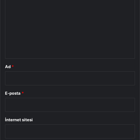
o
r
u
m
*
Ad
*
E-posta
*
İnternet sitesi