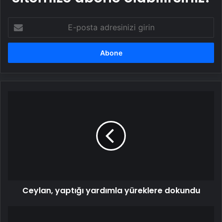
E-
posta
adresinizi
girin
Ceylan,
yaptığı
yardımla
yüreklere
dokundu
Ceylan, yaptığı yardımla yüreklere dokundu
Pop
müziğin